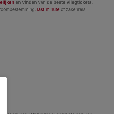
elijken
en vinden
van
de beste vliegtickets
.
 droombestemming,
last-minute
of zakenreis