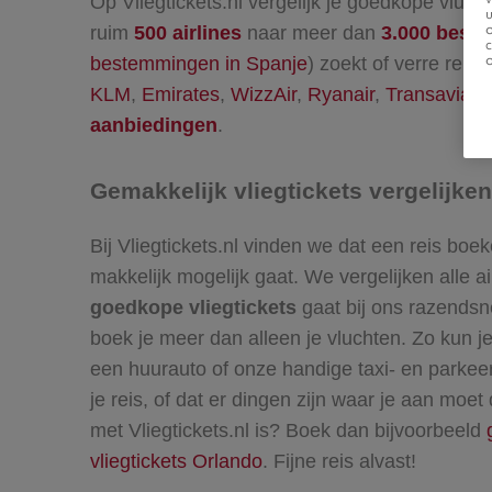
Op Vliegtickets.nl vergelijk je goedkope vluch
u
ruim
500 airlines
naar meer dan
3.000 best
bestemmingen in Spanje
) zoekt of verre reiz
KLM
,
Emirates
,
WizzAir
,
Ryanair
,
Transavia
e
aanbiedingen
.
Gemakkelijk vliegtickets vergelijke
Bij Vliegtickets.nl vinden we dat een reis bo
makkelijk mogelijk gaat. We vergelijken alle ai
goedkope vliegtickets
gaat bij ons razendsne
boek je meer dan alleen je vluchten. Zo kun
een huurauto of onze handige taxi- en parkeer
je reis, of dat er dingen zijn waar je aan moet
met Vliegtickets.nl is? Boek dan bijvoorbeeld
vliegtickets Orlando
. Fijne reis alvast!