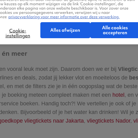
ten van álle luchtvaartmaatschappijen dus ook die van low
w keuzes op elk moment wijzigen via de link ‘Cookie-instellingen’, die
onderaan elke pagina van onze website beschikbaar is. Voor zover onze
emmingen wereldwijd
. Of je nu goedkope
vliegtickets B
cookies uw persoonsgegevens verwerken, verwijzen wij u naar
onze
privacyverklaring voor meer informatie over deze verwerking.
en zoals
vliegtickets Bangkok
,
New York
of
Suriname
; wij
n
Vueling
. Dankzij goede afspraken met alle airlines, bie
Alle cookies
Alles afwijzen
Cookie-
accepteren
instellingen
n én meer
eken vooral leuk moet zijn. Daarom doen we er bij
Vliegtic
rlines en deals, zodat jij lekker vlot en moeiteloos de
bes
l, en met de filters zie je in één oogopslag wat de beste 
 je je boeking meteen compleet maken met een
hotel
, en 
service boeken. Handig toch?! We vertellen je ook of je
 denken. Bijvoorbeeld of je het water kan drinken! Wil je
goedkope vliegtickets naar Jakarta
,
vliegtickets Nador
,
v