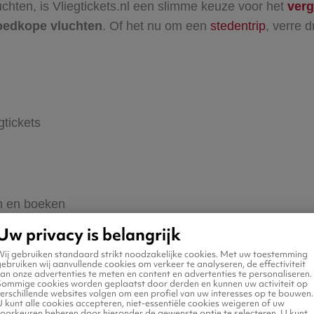
hten, is Vliegtickets.nl een slimme keuze voor het
verg
oedkope vluchten
. Of het nu om een
stedentrip
, verre
gtickets
en en boeken
Uw privacy is belangrijk
Wij gebruiken standaard strikt noodzakelijke cookies. Met uw toestemming
ebruiken wij aanvullende cookies om verkeer te analyseren, de effectiviteit
an onze advertenties te meten en content en advertenties te personaliseren.
ine, naar elke bestemming
Sommige cookies worden geplaatst door derden en kunnen uw activiteit op
erschillende websites volgen om een profiel van uw interesses op te bouwen.
 kunt alle cookies accepteren, niet-essentiële cookies weigeren of uw
voorkeuren beheren door hieronder de gewenste optie te selecteren. U kunt