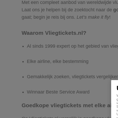
Met een compleet aanbod van wereldwijde vluc
Laat ons je helpen bij de zoektocht naar de
g
gaat; begin je reis bij ons.
Let’s make it fly
!
Waarom Vliegtickets.nl?
Al sinds 1999 expert op het gebied van vlie
Elke airline, elke bestemming
Gemakkelijk zoeken, vliegtickets vergelijk
Winnaar Beste Service Award
g
v
Goedkope vliegtickets met elke airl
v
U