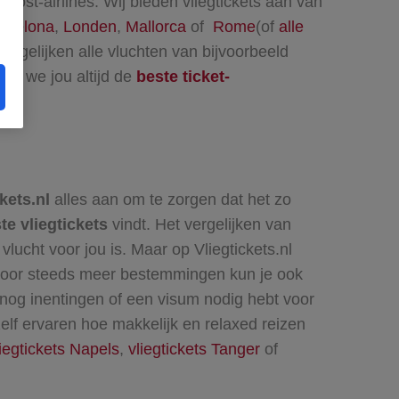
cost-airlines. Wij bieden vliegtickets aan van
arcelona
,
Londen
,
Mallorca
of
Rome
(of
alle
 vergelijken alle vluchten van bijvoorbeeld
den we jou altijd de
beste ticket-
kets.nl
alles aan om te zorgen dat het zo
te vliegtickets
vindt. Het vergelijken van
vlucht voor jou is. Maar op Vliegtickets.nl
voor steeds meer bestemmingen kun je ook
 nog inentingen of een visum nodig hebt voor
 zelf ervaren hoe makkelijk en relaxed reizen
liegtickets Napels
,
vliegtickets Tanger
of