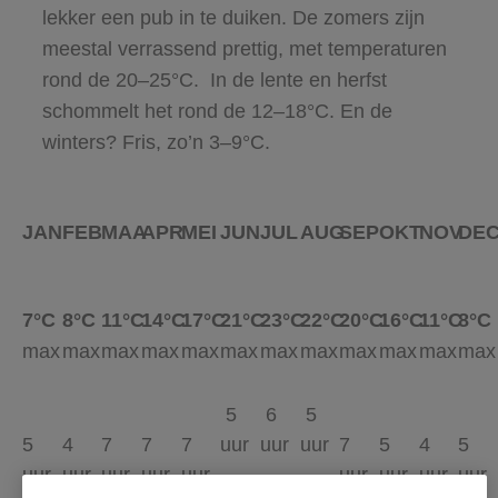
lekker een pub in te duiken. De zomers zijn
meestal verrassend prettig, met temperaturen
rond de 20–25°C. In de lente en herfst
schommelt het rond de 12–18°C. En de
winters? Fris, zo’n 3–9°C.
JAN
FEB
MAA
APR
MEI
JUN
JUL
AUG
SEP
OKT
NOV
DE
7°C
8°C
11°C
14°C
17°C
21°C
23°C
22°C
20°C
16°C
11°C
8°C
max
max
max
max
max
max
max
max
max
max
max
max
5
6
5
5
4
7
7
7
uur
uur
uur
7
5
4
5
uur
uur
uur
uur
uur
uur
uur
uur
uur