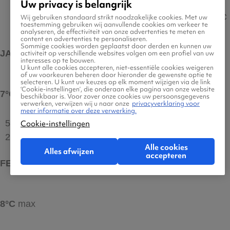
Uw privacy is belangrijk
12°C
14°C
14°C
2°C
3°C
4°C
6°C
9°C
12°C
10°C
6°C
4°C
Wij gebruiken standaard strikt noodzakelijke cookies. Met uw
toestemming gebruiken wij aanvullende cookies om verkeer te
analyseren, de effectiviteit van onze advertenties te meten en
content en advertenties te personaliseren.
Sommige cookies worden geplaatst door derden en kunnen uw
JAN
activiteit op verschillende websites volgen om een profiel van uw
interesses op te bouwen.
U kunt alle cookies accepteren, niet-essentiële cookies weigeren
of uw voorkeuren beheren door hieronder de gewenste optie te
selecteren. U kunt uw keuzes op elk moment wijzigen via de link
‘Cookie-instellingen’, die onderaan elke pagina van onze website
7°C
max
beschikbaar is. Voor zover onze cookies uw persoonsgegevens
verwerken, verwijzen wij u naar onze
privacyverklaring voor
meer informatie over deze verwerking.
5 uur
Cookie-instellingen
2°C
Alle cookies
Alles afwijzen
accepteren
FEB
8°C
max