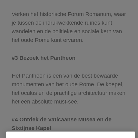
Verken het historische Forum Romanum, waar
je tussen de indrukwekkende ruïnes kunt
wandelen en de politieke en sociale kern van
het oude Rome kunt ervaren.
#3 Bezoek het Pantheon
Het Pantheon is een van de best bewaarde
monumenten van het oude Rome. De koepel,
het oculus en de prachtige architectuur maken
het een absolute must-see.
#4 Ontdek de Vaticaanse Musea en de
Sixtijnse Kapel