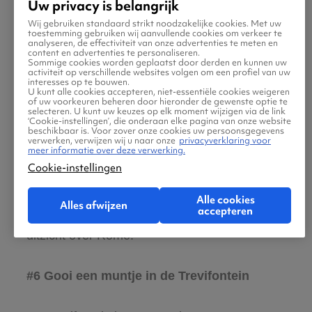
Uw privacy is belangrijk
Deze wereldberoemde musea herbergen een
Wij gebruiken standaard strikt noodzakelijke cookies. Met uw
toestemming gebruiken wij aanvullende cookies om verkeer te
ongeëvenaarde collectie kunstwerken,
analyseren, de effectiviteit van onze advertenties te meten en
content en advertenties te personaliseren.
inclusief de adembenemende fresco’s van
Sommige cookies worden geplaatst door derden en kunnen uw
activiteit op verschillende websites volgen om een profiel van uw
Michelangelo in de Sixtijnse Kapel.
interesses op te bouwen.
U kunt alle cookies accepteren, niet-essentiële cookies weigeren
of uw voorkeuren beheren door hieronder de gewenste optie te
selecteren. U kunt uw keuzes op elk moment wijzigen via de link
#5 Bewonder de Sint-Pietersbasiliek
‘Cookie-instellingen’, die onderaan elke pagina van onze website
beschikbaar is. Voor zover onze cookies uw persoonsgegevens
verwerken, verwijzen wij u naar onze
privacyverklaring voor
meer informatie over deze verwerking.
De Sint-Pietersbasiliek, gelegen in
Cookie-instellingen
Vaticaanstad, is een van de grootste en meest
indrukwekkende kerken ter wereld. Vergeet
Alle cookies
Alles afwijzen
accepteren
niet de klim naar de koepel voor een prachtig
uitzicht over Rome.
#6 Gooi een muntje in de Trevifontein