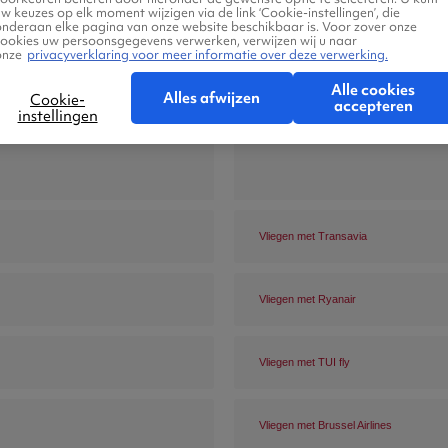
w keuzes op elk moment wijzigen via de link ‘Cookie-instellingen’, die
onderaan elke pagina van onze website beschikbaar is. Voor zover onze
cookies uw persoonsgegevens verwerken, verwijzen wij u naar
onze
privacyverklaring voor meer informatie over deze verwerking.
Alle cookies
Alles afwijzen
Cookie-
accepteren
instellingen
Vliegen met Transavia
Vliegen met Ryanair
Vliegen met TUI fly
Vliegen met Brussel Airlines