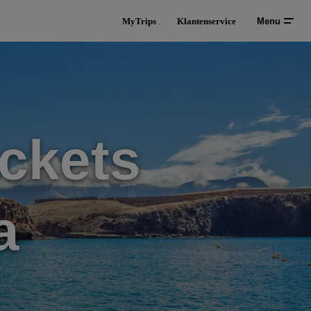
MyTrips
Klantenservice
Menu
ckets
a