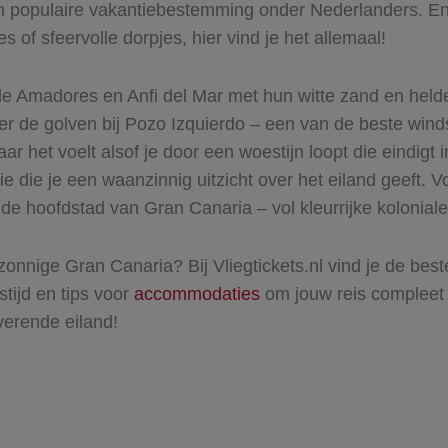
n populaire vakantiebestemming onder Nederlanders. En 
s of sfeervolle dorpjes, hier vind je het allemaal!
de Amadores en Anfi del Mar met hun witte zand en helde
eer de golven bij Pozo Izquierdo – een van de beste win
 het voelt alsof je door een woestijn loopt die eindigt
ie je een waanzinnig uitzicht over het eiland geeft. Voo
de hoofdstad van Gran Canaria – vol kleurrijke kolonial
d zonnige Gran Canaria? Bij Vliegtickets.nl vind je de be
stijd en tips voor
accommodaties
om jouw reis compleet 
verende eiland!