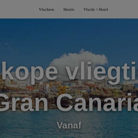
Vluchten
Hotels
Vlucht + Hotel
kope vliegti
Gran Canari
Vanaf