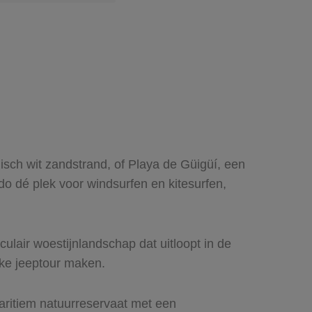
lisch wit zandstrand, of Playa de Güigüí, een
rdo dé plek voor windsurfen en kitesurfen,
air woestijnlandschap dat uitloopt in de
jke jeeptour maken.
aritiem natuurreservaat met een