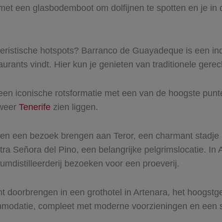
 met een glasbodemboot om dolfijnen te spotten en je in
 toeristische hotspots? Barranco de Guayadeque is een
ants vindt. Hier kun je genieten van traditionele gerecht
 een iconische rotsformatie met een van de hoogste pu
 weer
Tenerife
zien liggen.
en een bezoek brengen aan Teror, een charmant stadje me
stra Señora del Pino, een belangrijke pelgrimslocatie. 
distilleerderij bezoeken voor een proeverij.
t doorbrengen in een grothotel in Artenara, het hoogstg
mmodatie, compleet met moderne voorzieningen en een sp