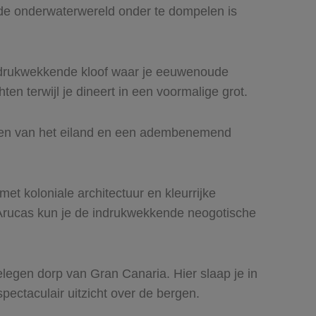
 de onderwaterwereld onder te dompelen is
 indrukwekkende kloof waar je eeuwenoude
en terwijl je dineert in een voormalige grot.
nten van het eiland en een adembenemend
t koloniale architectuur en kleurrijke
In Arucas kun je de indrukwekkende neogotische
elegen dorp van Gran Canaria. Hier slaap je in
ectaculair uitzicht over de bergen.