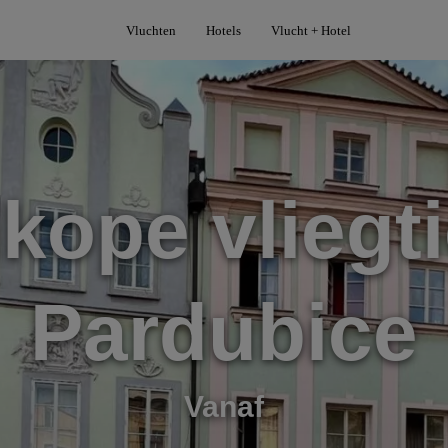
Vluchten
Hotels
Vlucht + Hotel
kope vliegti
Pardubice
Vanaf