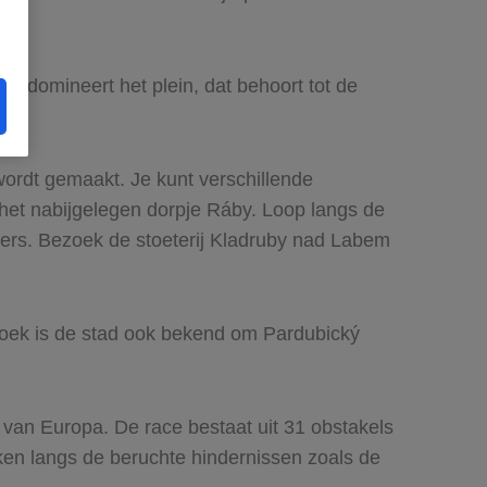
uis domineert het plein, dat behoort tot de
wordt gemaakt. Je kunt verschillende
het nabijgelegen dorpje Ráby. Loop langs de
vers. Bezoek de stoeterij Kladruby nad Labem
rkoek is de stad ook bekend om Pardubický
 van Europa. De race bestaat uit 31 obstakels
aken langs de beruchte hindernissen zoals de