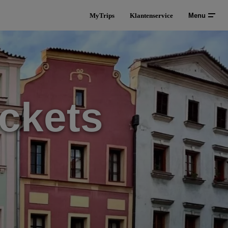
MyTrips
Klantenservice
Menu
ckets