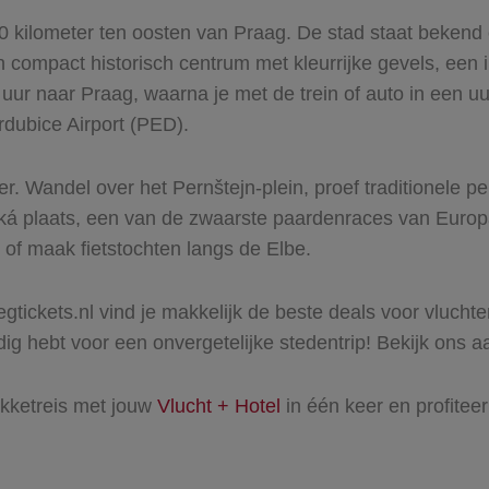
0 kilometer ten oosten van Praag. De stad staat bekend
een compact historisch centrum met kleurrijke gevels, e
 uur naar Praag, waarna je met de trein of auto in een u
rdubice Airport (PED).
eer. Wandel over het Pernštejn-plein, proef traditionele
cká plaats, een van de zwaarste paardenraces van Europ
 of maak fietstochten langs de Elbe.
gtickets.nl vind je makkelijk de beste deals voor vlucht
nodig hebt voor een onvergetelijke stedentrip! Bekijk ons
akketreis met jouw
Vlucht + Hotel
in één keer en profitee