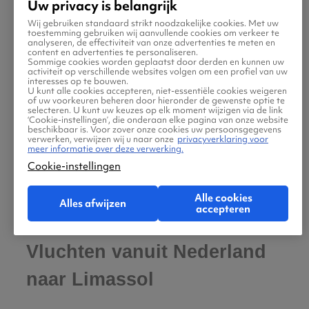
Uw privacy is belangrijk
Abbey met uitzicht over de bergen, het
Wij gebruiken standaard strikt noodzakelijke cookies. Met uw
pittoreske havenstadje Kyrenia (Girne) met
toestemming gebruiken wij aanvullende cookies om verkeer te
analyseren, de effectiviteit van onze advertenties te meten en
Venetiaanse vesting en jachthaven, de
content en advertenties te personaliseren.
Sommige cookies worden geplaatst door derden en kunnen uw
verlaten spookstad Varosha bij Famagusta, en
activiteit op verschillende websites volgen om een profiel van uw
interesses op te bouwen.
de antieke stad Salamis met Romeinse ruïnes.
U kunt alle cookies accepteren, niet-essentiële cookies weigeren
of uw voorkeuren beheren door hieronder de gewenste optie te
Je bereikt Noord-Cyprus het makkelijkst door
selecteren. U kunt uw keuzes op elk moment wijzigen via de link
‘Cookie-instellingen’, die onderaan elke pagina van onze website
vanaf Zuid-Cyprus over de grens te rijden via
beschikbaar is. Voor zover onze cookies uw persoonsgegevens
verwerken, verwijzen wij u naar onze
privacyverklaring voor
checkpoints. Let op: neem je paspoort mee
meer informatie over deze verwerking.
Cookie-instellingen
(ID-kaart is niet voldoende), en Turkse lira.
Alle cookies
Alles afwijzen
accepteren
Vluchten vanuit Nederland
naar Limassol