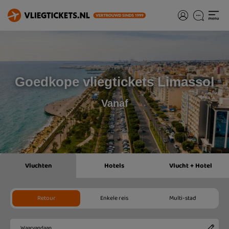
Goedkope vliegtickets Limassol
Vanaf