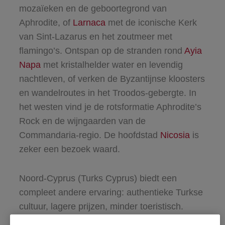
mozaïeken en de geboortegrond van
Aphrodite, of
Larnaca
met de iconische Kerk
van Sint-Lazarus en het zoutmeer met
flamingo’s. Ontspan op de stranden rond
Ayia
Napa
met kristalhelder water en levendig
nachtleven, of verken de Byzantijnse kloosters
en wandelroutes in het Troodos-gebergte. In
het westen vind je de rotsformatie Aphrodite’s
Rock en de wijngaarden van de
Commandaria-regio. De hoofdstad
Nicosia
is
zeker een bezoek waard.
Noord-Cyprus (Turks Cyprus) biedt een
compleet andere ervaring: authentieke Turkse
cultuur, lagere prijzen, minder toeristisch.
Hoogtepunten zijn de gotische Bellapais