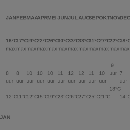
JAN
FEB
MAA
APR
MEI
JUN
JUL
AUG
SEP
OKT
NOV
DE
16°C
17°C
19°C
22°C
26°C
30°C
33°C
33°C
31°C
27°C
22°C
18°
max
max
max
max
max
max
max
max
max
max
max
max
9
8
8
10
10
10
11
12
12
11
10
uur
7
uur
uur
uur
uur
uur
uur
uur
uur
uur
uur
uur
18°C
12°C
11°C
12°C
15°C
19°C
23°C
26°C
27°C
25°C
21°C
14°
JAN