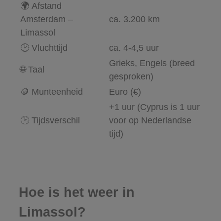
🌍
Afstand
Amsterdam –
ca. 3.200 km
Limassol
🕑
Vluchttijd
ca. 4-4,5 uur
Grieks, Engels (breed
🌐
Taal
gesproken)
🪙
Munteenheid
Euro (€)
+1 uur (Cyprus is 1 uur
🕑
Tijdsverschil
voor op Nederlandse
tijd)
Hoe is het weer in
Limassol?