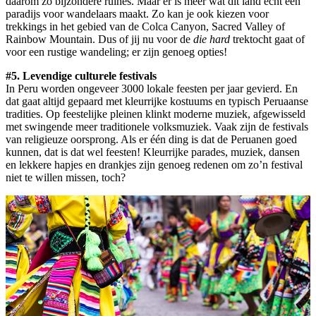
daarom zo bijzondere ruïnes. Maar er is meer wat dit land echt een
paradijs voor wandelaars maakt. Zo kan je ook kiezen voor
trekkings in het gebied van de Colca Canyon, Sacred Valley of
Rainbow Mountain. Dus of jij nu voor de
die hard
trektocht gaat of
voor een rustige wandeling; er zijn genoeg opties!
#5. Levendige culturele festivals
In Peru worden ongeveer 3000 lokale feesten per jaar gevierd. En
dat gaat altijd gepaard met kleurrijke kostuums en typisch Peruaanse
tradities. Op feestelijke pleinen klinkt moderne muziek, afgewisseld
met swingende meer traditionele volksmuziek. Vaak zijn de festivals
van religieuze oorsprong. Als er één ding is dat de Peruanen goed
kunnen, dat is dat wel feesten! Kleurrijke parades, muziek, dansen
en lekkere hapjes en drankjes zijn genoeg redenen om zo’n festival
niet te willen missen, toch?