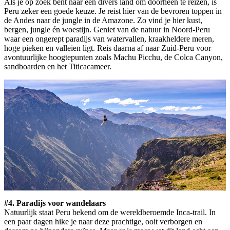
Als je op zoek bent naar een divers land om doorheen te reizen, is
Peru zeker een goede keuze. Je reist hier van de bevroren toppen in
de Andes naar de jungle in de Amazone. Zo vind je hier kust,
bergen, jungle én woestijn. Geniet van de natuur in Noord-Peru
waar een ongerept paradijs van watervallen, kraakheldere meren,
hoge pieken en valleien ligt. Reis daarna af naar Zuid-Peru voor
avontuurlijke hoogtepunten zoals Machu Picchu, de Colca Canyon,
sandboarden en het Titicacameer.
#4. Paradijs voor wandelaars
Natuurlijk staat Peru bekend om de wereldberoemde Inca-trail. In
een paar dagen hike je naar deze prachtige, ooit verborgen en