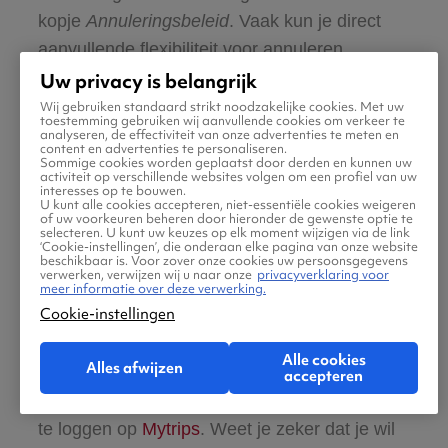
kopje
Annuleringsbeleid
. Vaak kun je direct
aanvullende flexibiliteit voor annuleren
selecteren tijdens het boeken (tegen
Uw privacy is belangrijk
meerprijs).
Wij gebruiken standaard strikt noodzakelijke cookies. Met uw
toestemming gebruiken wij aanvullende cookies om verkeer te
analyseren, de effectiviteit van onze advertenties te meten en
content en advertenties te personaliseren.
Je kunt de voorwaarden ook terugvinden op je
Sommige cookies worden geplaatst door derden en kunnen uw
activiteit op verschillende websites volgen om een profiel van uw
boekingsbevestiging of door in te loggen
interesses op te bouwen.
U kunt alle cookies accepteren, niet-essentiële cookies weigeren
op
Mytrips
. Je kunt hier ook direct je boeking
of uw voorkeuren beheren door hieronder de gewenste optie te
selecteren. U kunt uw keuzes op elk moment wijzigen via de link
annuleren, indien gewenst.
‘Cookie-instellingen’, die onderaan elke pagina van onze website
beschikbaar is. Voor zover onze cookies uw persoonsgegevens
Hoe annuleer ik mijn
verwerken, verwijzen wij u naar onze
privacyverklaring voor
meer informatie over deze verwerking.
verblijf?
Cookie-instellingen
Alle cookies
Alles afwijzen
Je kunt de (annulerings-)voorwaarden
accepteren
terugzien op je boekingsbevestiging of door in
te loggen op
Mytrips
. Weet je zeker dat je wil