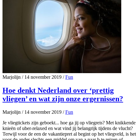
Marjolijn
/
14 november 2019
/
Fun
Hoe denkt Nederland over ‘prettig
vliegen’ en wat zijn onze ergernissen?
Marjolijn
/
14 november 2019
/
Fun
Je vliegtickets zijn geboekt... hoe ga jij op vliegreis? Met knikkende
knieën of uber-relaxed en wat vind jij belangrijk tijdens de vlucht?
Terwijl voor de een de vakantiepret al begint op het vliegveld, is het
voor de ander slechts een middel om van a naar b te reizen of…