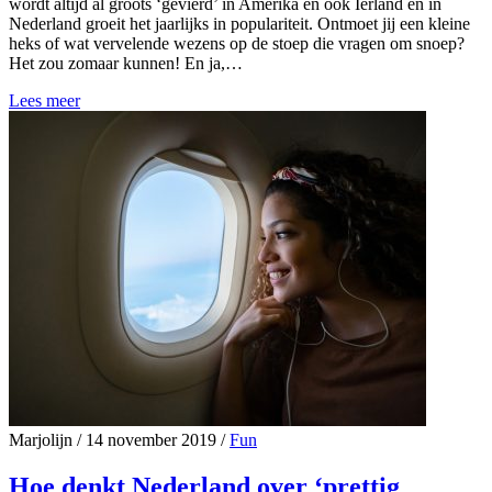
wordt altijd al groots ‘gevierd’ in Amerika en ook Ierland en in
Nederland groeit het jaarlijks in populariteit. Ontmoet jij een kleine
heks of wat vervelende wezens op de stoep die vragen om snoep?
Het zou zomaar kunnen! En ja,…
Lees meer
Marjolijn
/
14 november 2019
/
Fun
Hoe denkt Nederland over ‘prettig