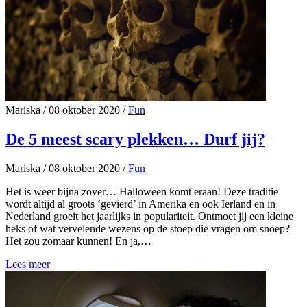
Mariska
/
08 oktober 2020
/
Fun
De 5 meest scary plekken… Durf jij?
Mariska
/
08 oktober 2020
/
Fun
Het is weer bijna zover… Halloween komt eraan! Deze traditie
wordt altijd al groots ‘gevierd’ in Amerika en ook Ierland en in
Nederland groeit het jaarlijks in populariteit. Ontmoet jij een kleine
heks of wat vervelende wezens op de stoep die vragen om snoep?
Het zou zomaar kunnen! En ja,…
Lees meer