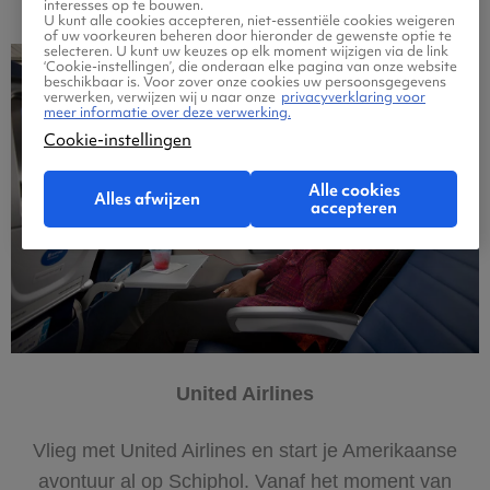
interesses op te bouwen.
U kunt alle cookies accepteren, niet-essentiële cookies weigeren
of uw voorkeuren beheren door hieronder de gewenste optie te
selecteren. U kunt uw keuzes op elk moment wijzigen via de link
‘Cookie-instellingen’, die onderaan elke pagina van onze website
beschikbaar is. Voor zover onze cookies uw persoonsgegevens
verwerken, verwijzen wij u naar onze
privacyverklaring voor
meer informatie over deze verwerking.
Cookie-instellingen
Alle cookies
Alles afwijzen
accepteren
United Airlines
Vlieg met United Airlines en start je Amerikaanse
avontuur al op Schiphol. Vanaf het moment van