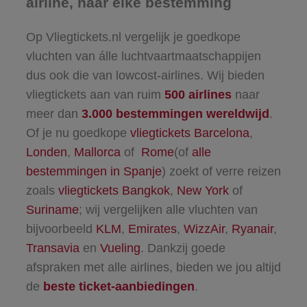
airline, naar elke bestemming
Op Vliegtickets.nl vergelijk je goedkope
vluchten van álle luchtvaartmaatschappijen
dus ook die van lowcost-airlines. Wij bieden
vliegtickets aan van ruim
500 airlines
naar
meer dan
3.000 bestemmingen wereldwijd
.
Of je nu goedkope
vliegtickets Barcelona
,
Londen
,
Mallorca
of
Rome
(of
alle
bestemmingen in Spanje
) zoekt of verre reizen
zoals
vliegtickets Bangkok
,
New York
of
Suriname
; wij vergelijken alle vluchten van
bijvoorbeeld
KLM
,
Emirates
,
WizzAir
,
Ryanair
,
Transavia
en
Vueling
. Dankzij goede
afspraken met alle airlines, bieden we jou altijd
de
beste ticket-aanbiedingen
.