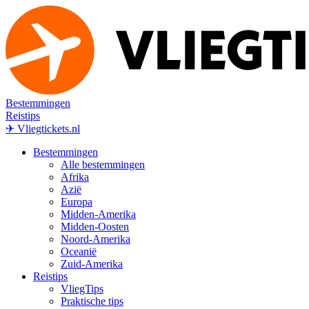
Bestemmingen
Reistips
✈ Vliegtickets.nl
Bestemmingen
Alle bestemmingen
Afrika
Azië
Europa
Midden-Amerika
Midden-Oosten
Noord-Amerika
Oceanië
Zuid-Amerika
Reistips
VliegTips
Praktische tips