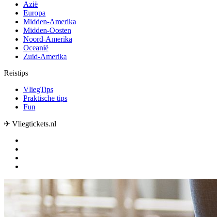
Azië
Europa
Midden-Amerika
Midden-Oosten
Noord-Amerika
Oceanië
Zuid-Amerika
Reistips
VliegTips
Praktische tips
Fun
✈ Vliegtickets.nl