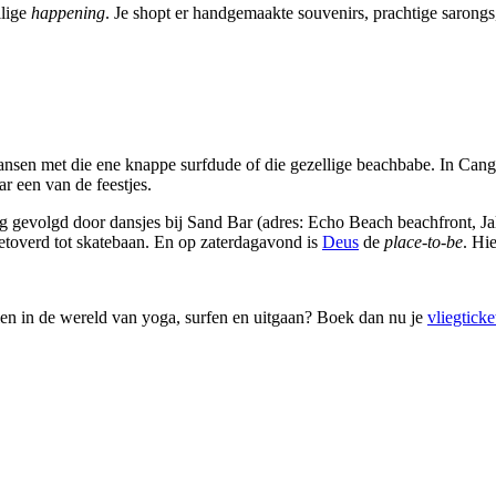
llige
happening
. Je shopt er handgemaakte souvenirs, prachtige sarongs,
sjansen met die ene knappe surfdude of die gezellige beachbabe. In Cang
r een van de feestjes.
ng gevolgd door dansjes bij Sand Bar (adres: Echo Beach beachfront, 
etoverd tot skatebaan. En op zaterdagavond is
Deus
de
place-to-be
. Hi
len in de wereld van yoga, surfen en uitgaan? Boek dan nu je
vliegticke