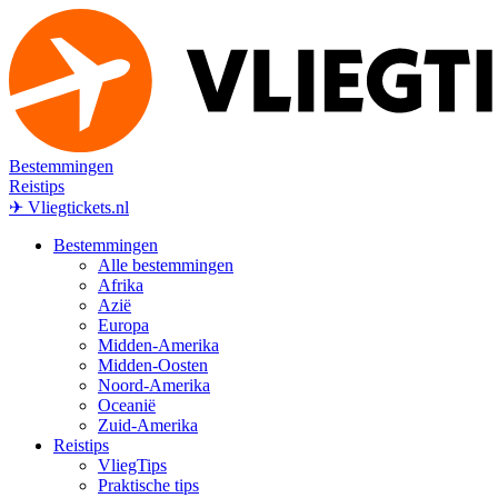
Bestemmingen
Reistips
✈ Vliegtickets.nl
Bestemmingen
Alle bestemmingen
Afrika
Azië
Europa
Midden-Amerika
Midden-Oosten
Noord-Amerika
Oceanië
Zuid-Amerika
Reistips
VliegTips
Praktische tips