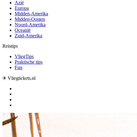
Azië
Europa
Midden-Amerika
Midden-Oosten
Noord-Amerika
Oceanië
Zuid-Amerika
Reistips
VliegTips
Praktische tips
Fun
✈ Vliegtickets.nl