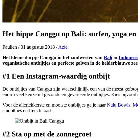
Het hippe Canggu op Bali: surfen, yoga en
Paulien
/
31 augustus 2018
/
Azië
Het kleine dorpje Canggu in het zuidwesten van
Bali
in
Indonesi
veganistische ontbijtjes en perfecte golven in de helderblauwe zee 
#1 Een I
nstagram
-waardig ontbijt
De ontbijtjes van Canggu zijn waarschijnlijk een van de meest gefot
enorm veel keuze uit gezonde en gevarieerde ontbijtjes. Kies bijvoor
Voor de allerlekkerste en mooiste ontbijtjes ga je naar
Nalu Bowls
,
Mo
smoothies en french toast.
#2 Sta op met de zonnegroet