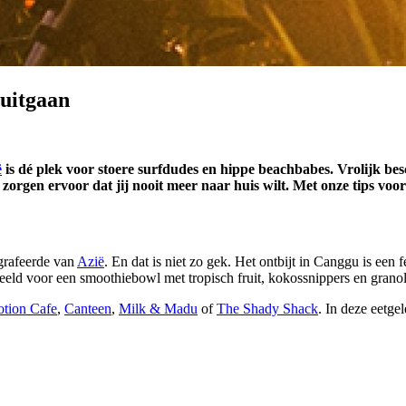
 uitgaan
ë
is dé plek voor stoere surfdudes en hippe beachbabes. Vrolijk be
zorgen ervoor dat jij nooit meer naar huis wilt. Met onze tips voor 
ografeerde van
Azië
. En dat is niet zo gek. Het ontbijt in Canggu is een 
beeld voor een smoothiebowl met tropisch fruit, kokossnippers en grano
tion Cafe
,
Canteen
,
Milk & Madu
of
The Shady Shack
. In deze eetg