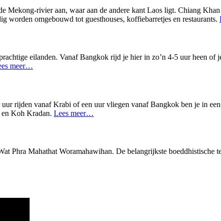
 de Mekong-rivier aan, waar aan de andere kant Laos ligt. Chiang Khan i
ig worden omgebouwd tot guesthouses, koffiebarretjes en restaurants.
prachtige eilanden. Vanaf Bangkok rijd je hier in zo’n 4-5 uur heen of 
ees meer…
 uur rijden vanaf Krabi of een uur vliegen vanaf Bangkok ben je in ee
) en Koh Kradan.
Lees meer…
Wat Phra Mahathat Woramahawihan. De belangrijkste boeddhistische tem