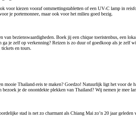
ook voor kiezen vooraf ontsmettingstabletten of een UV-C lamp in reisfo
en voor je portemonnee, maar ook voor het milieu goed bezig.
 van bezienswaardigheden. Boek jij een chique toeristenbus, een lokale 
a je zelf op verkenning? Reizen is zo duur of goedkoop als je zelf wilt!
tickets en tours.
en mooie Thailand-reis te maken? Goedzo! Natuurlijk ligt het voor de 
en bezoek je de onontdekte plekken van Thailand? Wij nemen je mee lan
rdelijke stad is net zo charmant als Chiang Mai zo’n 20 jaar geleden w