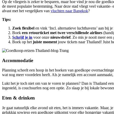
Op de vliegreis is zeker te besparen, maar hoe vind je nou die goedkoo
de meest populaire bestemming. Naar deze stad vliegt veel vakantie- 
alvast met het vergelijken van
vluchten naar Bangkok
?
Tips:
Zoek flexibel
en vink ‘Incl. alternatieve luchthavens’ aan bij j
Boek
een retourticket met twee verschillende airlines
(handi
Schrijf je in
voor onze
nieuwsbrief
. Zo mis je nooit meer een
Boek op het
juiste moment
jouw tickets naar Thailand! Juist h
Accommodatie
Planning scheelt een hoop in het boeken van goedkope overnachtinge
wat nog meer voordelen heeft. Als je namelijk een account aanmaakt, 
Lukt het je toch niet om van te voren te plannen? Dan is Thailand een 
ingesteld, is couchsurfen nog een optie. Zo slaap je bij lokale bewon
Eten & drinken
Je gaat natuurlijk elke avond uit eten, het is immers vakantie. Maar, 
gelukkig sowieso een goedkope uitkomst voor elke hongerige vakant