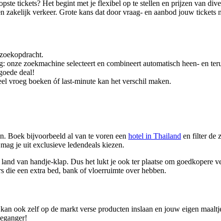
pste tickets? Het begint met je flexibel op te stellen en prijzen van div
en zakelijk verkeer. Grote kans dat door vraag- en aanbod jouw tickets
e zoekopdracht.
g: onze zoekmachine selecteert en combineert automatisch heen- en teru
 goede deal!
eel vroeg boeken óf last-minute kan het verschil maken.
n. Boek bijvoorbeeld al van te voren een
hotel in Thailand
en filter de
mag je uit exclusieve ledendeals kiezen.
land van handje-klap. Dus het lukt je ook ter plaatse om goedkopere ver
ers die een extra bed, bank of vloerruimte over hebben.
je kan ook zelf op de markt verse producten inslaan en jouw eigen maaltj
ieganger!