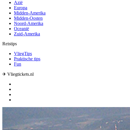
Azië
Europa
Midden-Amerika
Midden-Oosten
Noord-Amerika
Oceanië
Zuid-Amerika
Reistips
VliegTips
Praktische tips
Fun
✈ Vliegtickets.nl