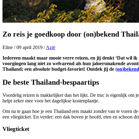
Zo reis je goedkoop door (on)bekend Thai
Eline
/
09 april 2019
/
Azië
Iedereen maakt maar mooie verre reizen, en jij denkt ‘Dat wil i
voorgingen lang niet zo welvarend als hun jaloersmakende avon
Thailand; een absolute budget-favoriet!
Ontdek jij de
(on)bekend
De beste Thailand-bespaartips
Voordelig reizen is makkelijker dan het lijkt. De truc is eigenlijk om j
helpt zeker mee voor het dagelijkse kostenplaatje.
Om na te gaan hoe je een Thailand-reis maakt zonder van te voren de 
een vliegticket. En verder: een dak boven je hoofd, eten en schoon d
Vliegticket