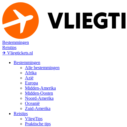
Bestemmingen
Reistips
✈ Vliegtickets.nl
Bestemmingen
Alle bestemmingen
Afrika
Azië
Europa
Midden-Amerika
Midden-Oosten
Noord-Amerika
Oceanië
Zuid-Amerika
Reistips
VliegTips
Praktische tips