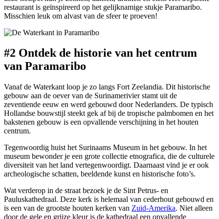
restaurant is geïnspireerd op het gelijknamige stukje Paramaribo.
Misschien leuk om alvast van de sfeer te proeven!
#2 Ontdek de historie van het centrum
van Paramaribo
Vanaf de Waterkant loop je zo langs Fort Zeelandia. Dit historische
gebouw aan de oever van de Surinamerivier stamt uit de
zeventiende eeuw en werd gebouwd door Nederlanders. De typisch
Hollandse bouwstijl steekt gek af bij de tropische palmbomen en het
bakstenen gebouw is een opvallende verschijning in het houten
centrum.
Tegenwoordig huist het Surinaams Museum in het gebouw. In het
museum bewonder je een grote collectie etnografica, die de culturele
diversiteit van het land vertegenwoordigt. Daarnaast vind je er ook
archeologische schatten, beeldende kunst en historische foto’s.
Wat verderop in de straat bezoek je de Sint Petrus- en
Pauluskathedraal. Deze kerk is helemaal van cederhout gebouwd en
is een van de grootste houten kerken van
Zuid-Amerika
. Niet alleen
door de gele en grijze kleur is de kathedraal een opvallende