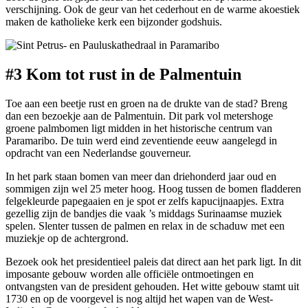
verschijning. Ook de geur van het cederhout en de warme akoestiek
maken de katholieke kerk een bijzonder godshuis.
#3 Kom tot rust in de Palmentuin
Toe aan een beetje rust en groen na de drukte van de stad? Breng
dan een bezoekje aan de Palmentuin. Dit park vol metershoge
groene palmbomen ligt midden in het historische centrum van
Paramaribo. De tuin werd eind zeventiende eeuw aangelegd in
opdracht van een Nederlandse gouverneur.
In het park staan bomen van meer dan driehonderd jaar oud en
sommigen zijn wel 25 meter hoog. Hoog tussen de bomen fladderen
felgekleurde papegaaien en je spot er zelfs kapucijnaapjes. Extra
gezellig zijn de bandjes die vaak ’s middags Surinaamse muziek
spelen. Slenter tussen de palmen en relax in de schaduw met een
muziekje op de achtergrond.
Bezoek ook het presidentieel paleis dat direct aan het park ligt. In dit
imposante gebouw worden alle officiële ontmoetingen en
ontvangsten van de president gehouden. Het witte gebouw stamt uit
1730 en op de voorgevel is nog altijd het wapen van de West-