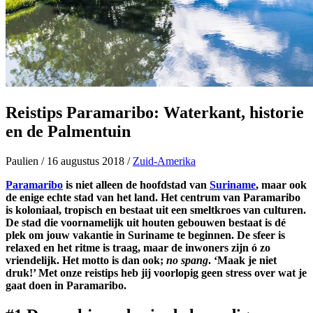
Reistips Paramaribo: Waterkant, historie
en de Palmentuin
Paulien
/
16 augustus 2018
/
Zuid-Amerika
Paramaribo
is niet alleen de hoofdstad van
Suriname
, maar ook
de enige echte stad van het land. Het centrum van Paramaribo
is koloniaal, tropisch en bestaat uit een smeltkroes van culturen.
De stad die voornamelijk uit houten gebouwen bestaat is dé
plek om jouw vakantie in Suriname te beginnen. De sfeer is
relaxed en het ritme is traag, maar de inwoners zijn ó zo
vriendelijk. Het motto is dan ook;
no spang
. ‘Maak je niet
druk!’ Met onze reistips heb jij voorlopig geen stress over wat je
gaat doen in Paramaribo.