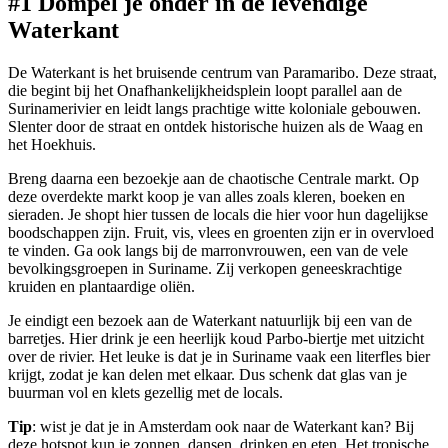
#1 Dompel je onder in de levendige
Waterkant
De Waterkant is het bruisende centrum van Paramaribo. Deze straat,
die begint bij het Onafhankelijkheidsplein loopt parallel aan de
Surinamerivier en leidt langs prachtige witte koloniale gebouwen.
Slenter door de straat en ontdek historische huizen als de Waag en
het Hoekhuis.
Breng daarna een bezoekje aan de chaotische Centrale markt. Op
deze overdekte markt koop je van alles zoals kleren, boeken en
sieraden. Je shopt hier tussen de locals die hier voor hun dagelijkse
boodschappen zijn. Fruit, vis, vlees en groenten zijn er in overvloed
te vinden. Ga ook langs bij de marronvrouwen, een van de vele
bevolkingsgroepen in Suriname. Zij verkopen geneeskrachtige
kruiden en plantaardige oliën.
Je eindigt een bezoek aan de Waterkant natuurlijk bij een van de
barretjes. Hier drink je een heerlijk koud Parbo-biertje met uitzicht
over de rivier. Het leuke is dat je in Suriname vaak een literfles bier
krijgt, zodat je kan delen met elkaar. Dus schenk dat glas van je
buurman vol en klets gezellig met de locals.
Tip
: wist je dat je in Amsterdam ook naar de Waterkant kan? Bij
deze hotspot kun je zonnen, dansen, drinken en eten. Het tropische