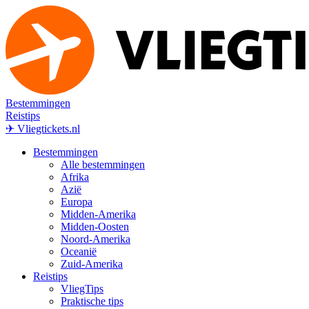
Bestemmingen
Reistips
✈ Vliegtickets.nl
Bestemmingen
Alle bestemmingen
Afrika
Azië
Europa
Midden-Amerika
Midden-Oosten
Noord-Amerika
Oceanië
Zuid-Amerika
Reistips
VliegTips
Praktische tips