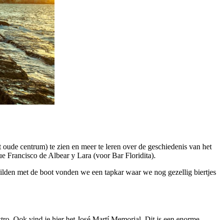
 oude centrum) te zien en meer te leren over de geschiedenis van het
e Francisco de Albear y Lara (voor Bar Floridita).
ilden met de boot vonden we een tapkar waar we nog gezellig biertjes
o. Ook vind je hier het José Martí Memorial. Dit is een enorme