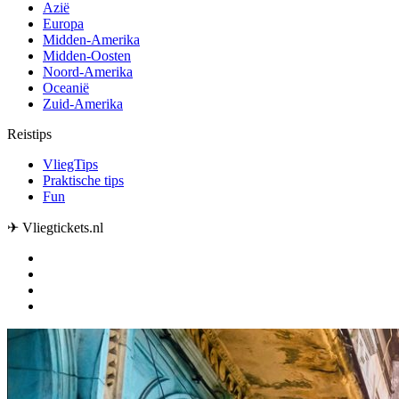
Azië
Europa
Midden-Amerika
Midden-Oosten
Noord-Amerika
Oceanië
Zuid-Amerika
Reistips
VliegTips
Praktische tips
Fun
✈ Vliegtickets.nl