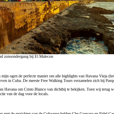
ond zonsondergang bij El Malecon
 mijn ogen de perfecte manier om alle highlights van Havana Vieja (het
leven in Cuba. De meeste Free Walking Tours verzamelen zich bij Parqu
van Havana om Cristo Blanco van dichtbij te bekijken. Toen wij terug w
ctie van de dag voor de locals.
an met de gezichten van de Cubaanse helden Che Guevara en Fidel Castr