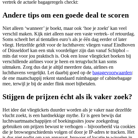
vertrek de actuele bagageregels checkt:
Andere tips om een goede deal te scoren
Niet alleen ‘wanneer’ je boekt, maar ook ‘hoe je zoekt’ kan veel
verschil maken. Kijk niet alleen naar een vaste vertrek- of retourdag.
Soms scheelt het al tientallen euro’s als je één dag eerder of later
vliegt. Hetzelfde geldt voor de luchthaven: vliegen vanaf Eindhoven
of Düsseldorf kan een stuk voordeliger zijn dan vanaf Schiphol –
mits dat voor jou praktisch is. Ook een losse vliegticket boeken bij
verschillende airlines voor je heen en terugvlucht kan soms
uitmaken. Zorg dus dat je altijd meerdere data, airlines en
luchthavens vergelijkt. Let daarbij goed op de
bagagevoorwaarden
:
de ene maatschappij rekent standaard ruimbagage of cabinebagage
mee, terwijl je bij de ander flink moet bijbetalen.
Stijgen de prijzen écht als ik vaker zoek?
Het idee dat vliegtickets duurder worden als je vaker naar dezelfde
vlucht zoekt, is een hardnekkige mythe. Er is geen bewijs dat
luchtvaartmaatschappijen of boekingssites jouw zoekgedrag
gebruiken om prijzen bewust te verhogen – bijvoorbeeld via cookies
die je browsegeschiedenis volgen of door je IP-adres te tracken. Het
is dus niet nodig om van apparaat, browser of locatie te wisselen in