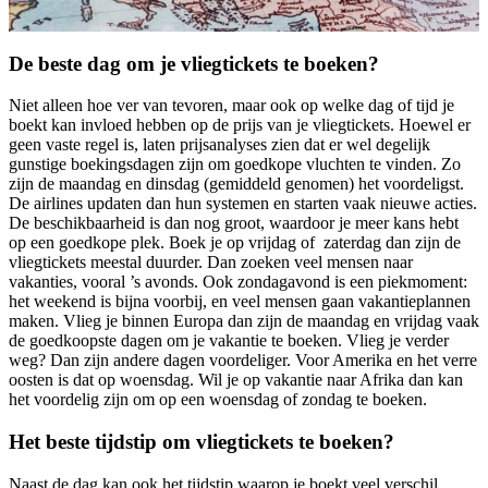
De beste dag om je vliegtickets te boeken?
Niet alleen hoe ver van tevoren, maar ook op welke dag of tijd je
boekt kan invloed hebben op de prijs van je vliegtickets. Hoewel er
geen vaste regel is, laten prijsanalyses zien dat er wel degelijk
gunstige boekingsdagen zijn om goedkope vluchten te vinden. Zo
zijn de maandag en dinsdag (gemiddeld genomen) het voordeligst.
De airlines updaten dan hun systemen en starten vaak nieuwe acties.
De beschikbaarheid is dan nog groot, waardoor je meer kans hebt
op een goedkope plek. Boek je op vrijdag of zaterdag dan zijn de
vliegtickets meestal duurder. Dan zoeken veel mensen naar
vakanties, vooral ’s avonds. Ook zondagavond is een piekmoment:
het weekend is bijna voorbij, en veel mensen gaan vakantieplannen
maken. Vlieg je binnen Europa dan zijn de maandag en vrijdag vaak
de goedkoopste dagen om je vakantie te boeken. Vlieg je verder
weg? Dan zijn andere dagen voordeliger. Voor Amerika en het verre
oosten is dat op woensdag. Wil je op vakantie naar Afrika dan kan
het voordelig zijn om op een woensdag of zondag te boeken.
Het beste tijdstip om vliegtickets te boeken?
Naast de dag kan ook het tijdstip waarop je boekt veel verschil