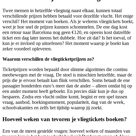
Twee mensen in hetzelfde vliegtuig naast elkaar, kunnen totaal
verschillende prijzen hebben betaald voor dezelfde vlucht. Het enige
verschil? Het moment van boeken. Als je weleens vliegtickets boekt,
weet je hoe snel de prijzen kunnen schommelen. De ene dag kost
een retour naar Barcelona nog geen €120, en opeens kost datzelfde
ticket een dag later ineens het dubbele. Hoe zit dat? Is het toeval, of
kun je er invloed op uitoefenen? Het moment waarop je boekt kan
zeker voordeel opleveren.
Waarom verschillen de vliegticketprijzen zo?
Ticketprijzen worden bepaald door slimme algoritmes die continu
meebewegen met de vraag. De stoel is misschien hetzelfde, maar de
prijs die je ervoor betaalt kan flink verschillen. Soms betaalt de ene
passagier honderden euro’s meer dan de ander – alleen omdat hij op
een ander moment heeft geboekt. En precies dáár kun je dus op
besparen. Zodra een vlucht online komt, begint er een spel tussen
vraag, aanbod, boekingsmoment, populariteit, dag van de week,
schoolvakanties en zelfs het tijdstip waarop jij zoekt.
Hoeveel weken van tevoren je vliegtickets boeken?
Een van de meest gestelde vragen: hoeveel weken of maanden van