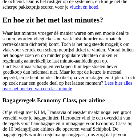
de ochtend. Dan is het rustiger op de systemen, en kun je net die
scherpe pakketprijs scoren voor je
vlucht én hotel
.
En hoe zit het met last minutes?
Waar last minutes vroeger dé manier waren om een mooie deal te
scoren, worden vliegtickets nu vaak juist duurder naarmate de
vertrekdatum dichterbij komt. Toch is het nog steeds mogelijk om
vlak voor vertrek een scherp geprijsd ticket te vinden. Vooral buiten
het hoogseizoen en op minder populaire vluchten duiken er
regelmatig aantrekkelijke last minute-aanbiedingen op.
Luchtvaartmaatschappijen verkopen hun lege stoelen liever
goedkoop dan helemaal niet. Maar let op; de keuze is meestal
beperkt, en je bent minder flexibel qua vertrekdagen en -tijden. Toch
op zoek naar een goede deal op het laatste moment?
Lees hier alles
over het boeken van een last minute
.
Bagageregels Economy Class, per airline
Of je vliegt met KLM, Transavia of easyJet maakt nogal een groot
verschil voor je bagagelimiet. Hieronder vind je een overzicht van
de regels voor handbagage en ruimbagage voor Economy Class bij
de 10 belangrijkste airlines die opereren vanaf Schiphol. De
bagageregels worden regelmatig aangepast, dus zorg dat je voor