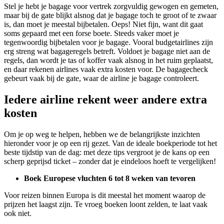
Stel je hebt je bagage voor vertrek zorgvuldig gewogen en gemeten,
maar bij de gate blijkt alsnog dat je bagage toch te groot of te zwaar
is, dan moet je meestal bijbetalen. Oeps! Niet fijn, want dit gaat
soms gepaard met een forse boete. Steeds vaker moet je
tegenwoordig bijbetalen voor je bagage. Vooral budgetairlines zijn
erg streng wat bagageregels betreft. Voldoet je bagage niet aan de
regels, dan wordt je tas of koffer vaak alsnog in het ruim geplaatst,
en daar rekenen airlines vaak extra kosten voor. De bagagecheck
gebeurt vaak bij de gate, waar de airline je bagage controleert.
Iedere airline rekent weer andere extra
kosten
Om je op weg te helpen, hebben we de belangrijkste inzichten
hieronder voor je op een rij gezet. Van de ideale boekperiode tot het
beste tijdstip van de dag: met deze tips vergroot je de kans op een
scherp geprijsd ticket – zonder dat je eindeloos hoeft te vergelijken!
Boek Europese vluchten 6 tot 8 weken van tevoren
Voor reizen binnen Europa is dit meestal het moment waarop de
prijzen het laagst zijn. Te vroeg boeken loont zelden, te laat vaak
ook niet.