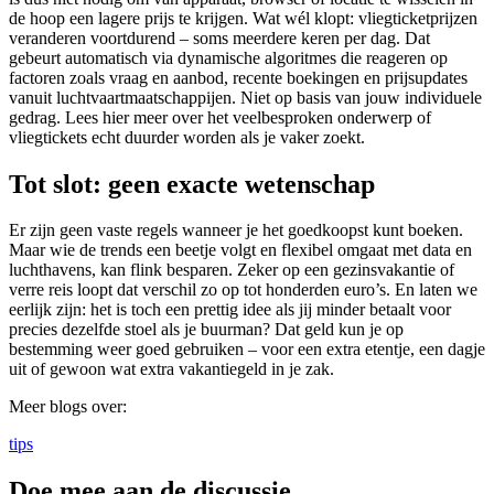
de hoop een lagere prijs te krijgen. Wat wél klopt: vliegticketprijzen
veranderen voortdurend – soms meerdere keren per dag. Dat
gebeurt automatisch via dynamische algoritmes die reageren op
factoren zoals vraag en aanbod, recente boekingen en prijsupdates
vanuit luchtvaartmaatschappijen. Niet op basis van jouw individuele
gedrag. Lees hier meer over het veelbesproken onderwerp of
vliegtickets echt duurder worden als je vaker zoekt.
Tot slot: geen exacte wetenschap
Er zijn geen vaste regels wanneer je het goedkoopst kunt boeken.
Maar wie de trends een beetje volgt en flexibel omgaat met data en
luchthavens, kan flink besparen. Zeker op een gezinsvakantie of
verre reis loopt dat verschil zo op tot honderden euro’s. En laten we
eerlijk zijn: het is toch een prettig idee als jij minder betaalt voor
precies dezelfde stoel als je buurman? Dat geld kun je op
bestemming weer goed gebruiken – voor een extra etentje, een dagje
uit of gewoon wat extra vakantiegeld in je zak.
Meer blogs over:
tips
Doe mee aan de discussie