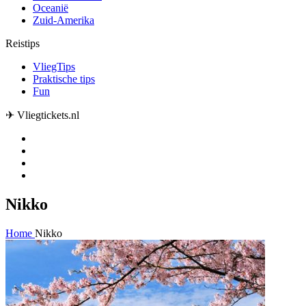
Oceanië
Zuid-Amerika
Reistips
VliegTips
Praktische tips
Fun
✈ Vliegtickets.nl
Nikko
Home
Nikko