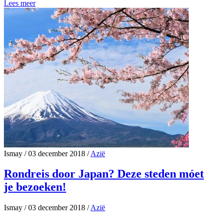
Lees meer
Ismay
/
03 december 2018
/
Azië
Rondreis door Japan? Deze steden móet
je bezoeken!
Ismay
/
03 december 2018
/
Azië