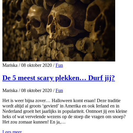
Mariska
/
08 oktober 2020
/
Fun
De 5 meest scary plekken… Durf jij?
Mariska
/
08 oktober 2020
/
Fun
Het is weer bijna zover… Halloween komt eraan! Deze traditie
wordt altijd al groots ‘gevierd’ in Amerika en ook Ierland en in
Nederland groeit het jaarlijks in populariteit. Ontmoet jij een kleine
heks of wat vervelende wezens op de stoep die vragen om snoep?
Het zou zomaar kunnen! En ja,…
Lees meer