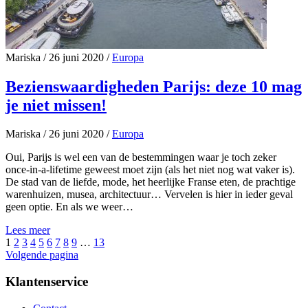
Mariska
/
26 juni 2020
/
Europa
Bezienswaardigheden Parijs: deze 10 mag
je niet missen!
Mariska
/
26 juni 2020
/
Europa
Oui, Parijs is wel een van de bestemmingen waar je toch zeker
once-in-a-lifetime geweest moet zijn (als het niet nog wat vaker is).
De stad van de liefde, mode, het heerlijke Franse eten, de prachtige
warenhuizen, musea, architectuur… Vervelen is hier in ieder geval
geen optie. En als we weer…
Lees meer
1
2
3
4
5
6
7
8
9
…
13
Volgende pagina
Klantenservice