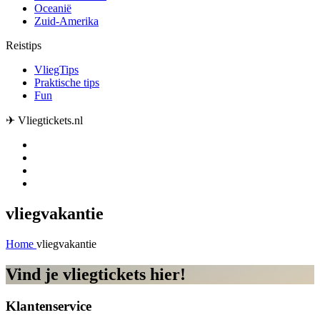
Oceanië
Zuid-Amerika
Reistips
VliegTips
Praktische tips
Fun
✈ Vliegtickets.nl
vliegvakantie
Home
vliegvakantie
Vind je vliegtickets hier!
Klantenservice