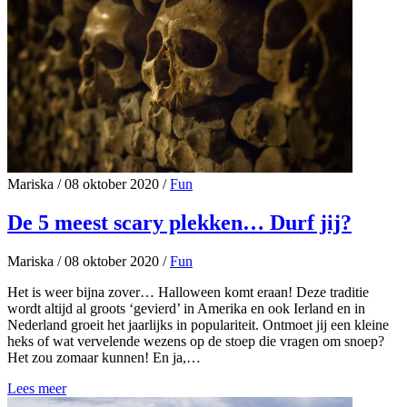
Mariska
/
08 oktober 2020
/
Fun
De 5 meest scary plekken… Durf jij?
Mariska
/
08 oktober 2020
/
Fun
Het is weer bijna zover… Halloween komt eraan! Deze traditie
wordt altijd al groots ‘gevierd’ in Amerika en ook Ierland en in
Nederland groeit het jaarlijks in populariteit. Ontmoet jij een kleine
heks of wat vervelende wezens op de stoep die vragen om snoep?
Het zou zomaar kunnen! En ja,…
Lees meer