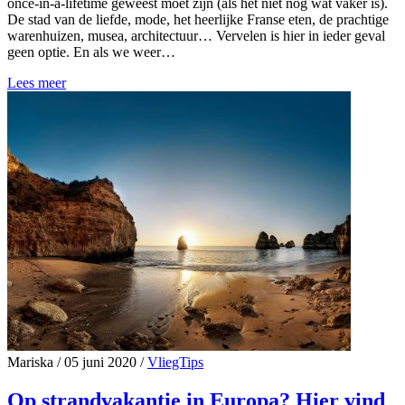
once-in-a-lifetime geweest moet zijn (als het niet nog wat vaker is).
De stad van de liefde, mode, het heerlijke Franse eten, de prachtige
warenhuizen, musea, architectuur… Vervelen is hier in ieder geval
geen optie. En als we weer…
Lees meer
Mariska
/
05 juni 2020
/
VliegTips
Op strandvakantie in Europa? Hier vind