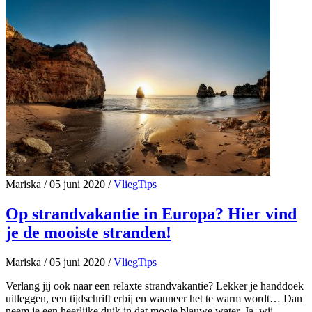
Mariska
/
05 juni 2020
/
VliegTips
Op strandvakantie in Europa? Hier vind
je de mooiste stranden!
Mariska
/
05 juni 2020
/
VliegTips
Verlang jij ook naar een relaxte strandvakantie? Lekker je handdoek
uitleggen, een tijdschrift erbij en wanneer het te warm wordt… Dan
neem je een heerlijke duik in dat mooie blauwe water. Ja, wij