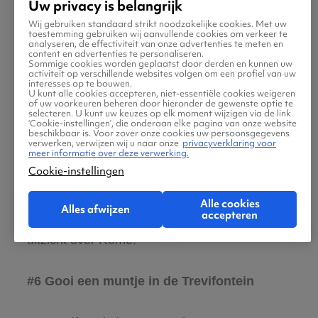
Uw privacy is belangrijk
Deze wereldberoemde musea herbergen een
Wij gebruiken standaard strikt noodzakelijke cookies. Met uw
toestemming gebruiken wij aanvullende cookies om verkeer te
ongeëvenaarde collectie kunstwerken,
analyseren, de effectiviteit van onze advertenties te meten en
content en advertenties te personaliseren.
inclusief de adembenemende fresco’s van
Sommige cookies worden geplaatst door derden en kunnen uw
activiteit op verschillende websites volgen om een profiel van uw
Michelangelo in de Sixtijnse Kapel.
interesses op te bouwen.
U kunt alle cookies accepteren, niet-essentiële cookies weigeren
of uw voorkeuren beheren door hieronder de gewenste optie te
selecteren. U kunt uw keuzes op elk moment wijzigen via de link
#5 Bewonder de Sint-Pietersbasiliek
‘Cookie-instellingen’, die onderaan elke pagina van onze website
beschikbaar is. Voor zover onze cookies uw persoonsgegevens
verwerken, verwijzen wij u naar onze
privacyverklaring voor
meer informatie over deze verwerking.
De Sint-Pietersbasiliek, gelegen in
Cookie-instellingen
Vaticaanstad, is een van de grootste en meest
indrukwekkende kerken ter wereld. Vergeet
Alle cookies
Alles afwijzen
accepteren
niet de klim naar de koepel voor een prachtig
uitzicht over Rome.
#6 Gooi een muntje in de Trevifontein