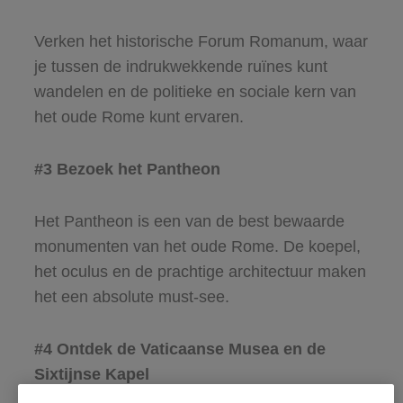
Verken het historische Forum Romanum, waar
je tussen de indrukwekkende ruïnes kunt
wandelen en de politieke en sociale kern van
het oude Rome kunt ervaren.
#3 Bezoek het Pantheon
Het Pantheon is een van de best bewaarde
monumenten van het oude Rome. De koepel,
het oculus en de prachtige architectuur maken
het een absolute must-see.
#4 Ontdek de Vaticaanse Musea en de
Sixtijnse Kapel