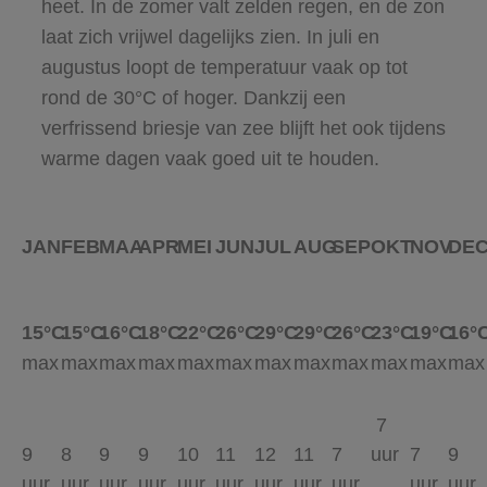
heet. In de zomer valt zelden regen, en de zon
laat zich vrijwel dagelijks zien. In juli en
augustus loopt de temperatuur vaak op tot
rond de 30°C of hoger. Dankzij een
verfrissend briesje van zee blijft het ook tijdens
warme dagen vaak goed uit te houden.
JAN
FEB
MAA
APR
MEI
JUN
JUL
AUG
SEP
OKT
NOV
DE
15°C
15°C
16°C
18°C
22°C
26°C
29°C
29°C
26°C
23°C
19°C
16°
max
max
max
max
max
max
max
max
max
max
max
max
7
9
8
9
9
10
11
12
11
7
uur
7
9
uur
uur
uur
uur
uur
uur
uur
uur
uur
uur
uur