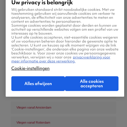
Uw privacy is belangrijk
Wij gebruiken standaard strikt noodzakelijke cookies. Met uw
toestemming gebruiken wij aanvullende cookies om verkeer te
analyseren, de effectiviteit van onze advertenties te meten en
content en advertenties te personaliseren.
Sommige cookies worden geplaatst door derden en kunnen uw
De beste vluchten naar Ibiza
activiteit op verschillende websites volgen om een profiel van uw
interesses op te bouwen.
U kunt alle cookies accepteren, niet-essentiële cookies weigeren
of uw voorkeuren beheren door hieronder de gewenste optie te
Vliegvelden
selecteren. U kunt uw keuzes op elk moment wijzigen via de link
‘Cookie-instellingen’, die onderaan elke pagina van onze website
beschikbaar is. Voor zover onze cookies uw persoonsgegevens
verwerken, verwijzen wij u naar onze
privacyverklaring voor
meer informatie over deze verwerking.
Cookie-instellingen
Alle cookies
Alles afwijzen
accepteren
Vliegen vanaf Amsterdam
Vliegen vanaf Rotterdam