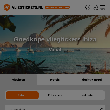
Goedkope vliegtickets Ibiza
Vanaf