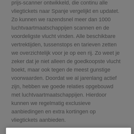
prijs-scanner ontwikkeld, die continu alle
vliegtickets naar Spanje vergelijkt en updatet.
Zo kunnen we razendsnel meer dan 1000
luchtvaartmaatschappijen scannen en de
voordeligste vlucht vinden. Alle beschikbare
vertrektijden, tussenstops en tarieven zetten
we overzichtelijk voor je op een rij. Zo weet je
zeker dat je niet alleen de goedkoopste vlucht
boekt, maar ook tegen de meest gunstige
voorwaarden. Doordat we al jarenlang actief
zijn, hebben we goede relaties opgebouwd
met luchtvaartmaatschappijen. Hierdoor
kunnen we regelmatig exclusieve
aanbiedingen en extra kortingen op
vliegtickets aanbieden.