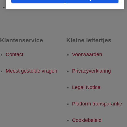
Asosa - Rotterdam
Rotterdam - Asosa
Klantenservice
Kleine lettertjes
Contact
Voorwaarden
Meest gestelde vragen
Privacyverklaring
Legal Notice
Platform transparantie
Cookiebeleid