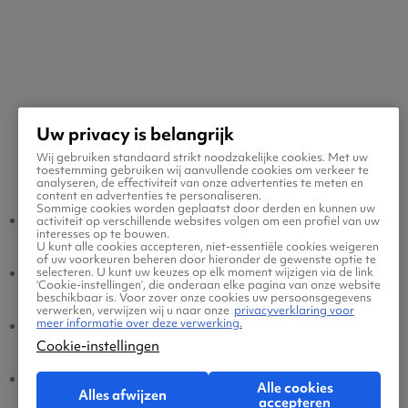
Uw privacy is belangrijk
Wij gebruiken standaard strikt noodzakelijke cookies. Met uw
Populaire vluchten
toestemming gebruiken wij aanvullende cookies om verkeer te
analyseren, de effectiviteit van onze advertenties te meten en
content en advertenties te personaliseren.
Sommige cookies worden geplaatst door derden en kunnen uw
Asosa - Amsterdam
Amsterdam - Asosa
activiteit op verschillende websites volgen om een profiel van uw
interesses op te bouwen.
U kunt alle cookies accepteren, niet-essentiële cookies weigeren
of uw voorkeuren beheren door hieronder de gewenste optie te
Asosa - Eindhoven
Eindhoven - Asosa
selecteren. U kunt uw keuzes op elk moment wijzigen via de link
‘Cookie-instellingen’, die onderaan elke pagina van onze website
beschikbaar is. Voor zover onze cookies uw persoonsgegevens
verwerken, verwijzen wij u naar onze
privacyverklaring voor
meer informatie over deze verwerking.
Asosa - Brussel
Brussel - Asosa
Cookie-instellingen
Asosa - Dusseldorf
Dusseldorf - Asosa
Alle cookies
Alles afwijzen
accepteren