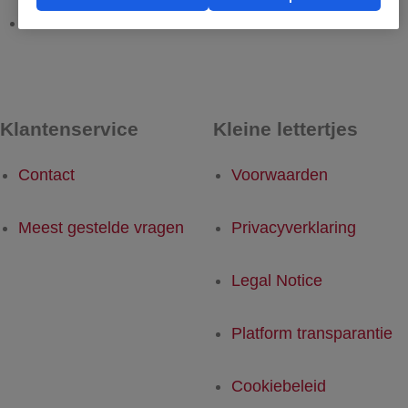
Gode - Rotterdam
Rotterdam - Gode
Klantenservice
Kleine lettertjes
Contact
Voorwaarden
Meest gestelde vragen
Privacyverklaring
Legal Notice
Platform transparantie
Cookiebeleid