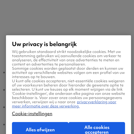
Uw privacy is belangrijk
Wij gebruiken standaard strikt noodzakelijke cookies. Met uw
Populaire vluchten
toestemming gebruiken wij aanvullende cookies om verkeer te
analyseren, de effectiviteit van onze advertenties te meten en
content en advertenties te personaliseren.
Sommige cookies worden geplaatst door derden en kunnen uw
Gode - Amsterdam
Amsterdam - Gode
activiteit op verschillende websites volgen om een profiel van uw
interesses op te bouwen.
U kunt alle cookies accepteren, niet-essentiële cookies weigeren
of uw voorkeuren beheren door hieronder de gewenste optie te
Gode - Eindhoven
Eindhoven - Gode
selecteren. U kunt uw keuzes op elk moment wijzigen via de link
‘Cookie-instellingen’, die onderaan elke pagina van onze website
beschikbaar is. Voor zover onze cookies uw persoonsgegevens
verwerken, verwijzen wij u naar onze
privacyverklaring voor
meer informatie over deze verwerking.
Gode - Brussel
Brussel - Gode
Cookie-instellingen
Gode - Dusseldorf
Dusseldorf - Gode
Alle cookies
Alles afwijzen
accepteren