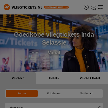
Goedkope vliegtickets Inda
Selassie
Vanaf