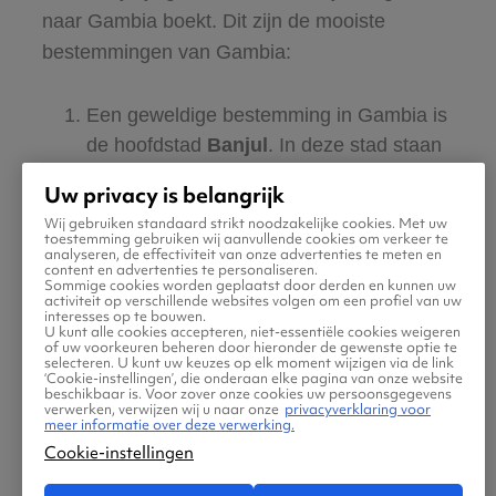
naar Gambia boekt. Dit zijn de mooiste
bestemmingen van Gambia:
Een geweldige bestemming in Gambia is
de hoofdstad
Banjul
. In deze stad staan
verschillende koloniale panden die zeker
Uw privacy is belangrijk
de moeite waard zijn om even bij stil te
Wij gebruiken standaard strikt noodzakelijke cookies. Met uw
staan en te bekijken. Daarnaast kun je je
toestemming gebruiken wij aanvullende cookies om verkeer te
analyseren, de effectiviteit van onze advertenties te meten en
zintuigen laten prikkelen als je de Albert
content en advertenties te personaliseren.
Sommige cookies worden geplaatst door derden en kunnen uw
Market bezoekt. De felle kleuren en
activiteit op verschillende websites volgen om een profiel van uw
interesses op te bouwen.
geuren gaan zeker indruk op je maken en
U kunt alle cookies accepteren, niet-essentiële cookies weigeren
of uw voorkeuren beheren door hieronder de gewenste optie te
daarnaast zie hier ook meteen hoe het
selecteren. U kunt uw keuzes op elk moment wijzigen via de link
‘Cookie-instellingen’, die onderaan elke pagina van onze website
échte Gambiaanse leven is. Hier boek je
beschikbaar is. Voor zover onze cookies uw persoonsgegevens
verwerken, verwijzen wij u naar onze
privacyverklaring voor
een vliegticket naar
Banjul
.
meer informatie over deze verwerking.
Cookie-instellingen
Het grootste nationale park van Gambia