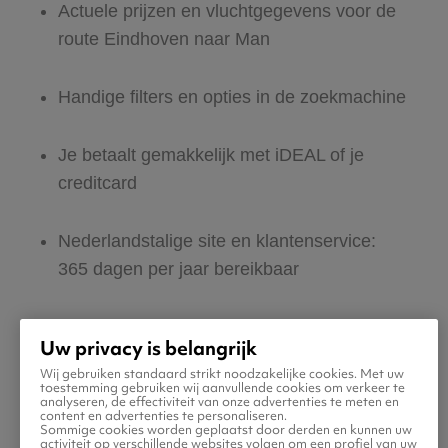
Actuele prijzen en vluchtgegevens voor de
route Eindhoven naar Man
Handige filters en opties in de zoekmachine
Je betaalt gemakkelijk met iDEAL of je
creditcard
Nederlandstalige site en klantenservice:
365 dagen per jaar bereikbaar
Zeker van veilig boeken en betalen
Uw privacy is belangrijk
Wij gebruiken standaard strikt noodzakelijke cookies. Met uw
Boek ook direct een hotel of huurauto voor
toestemming gebruiken wij aanvullende cookies om verkeer te
analyseren, de effectiviteit van onze advertenties te meten en
in Man
content en advertenties te personaliseren.
Sommige cookies worden geplaatst door derden en kunnen uw
activiteit op verschillende websites volgen om een profiel van uw