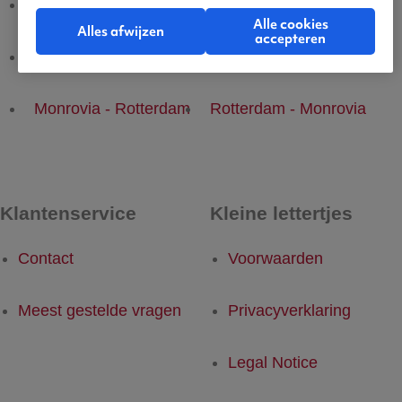
Monrovia - Brussel
Brussel - Monrovia
Alle cookies
Alles afwijzen
accepteren
Monrovia - Dusseldorf
Dusseldorf - Monrovia
Monrovia - Rotterdam
Rotterdam - Monrovia
Klantenservice
Kleine lettertjes
Contact
Voorwaarden
Meest gestelde vragen
Privacyverklaring
Legal Notice