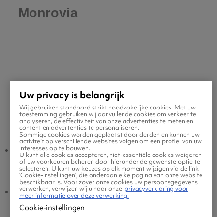
Monrovia
Uw privacy is belangrijk
Wij gebruiken standaard strikt noodzakelijke cookies. Met uw
toestemming gebruiken wij aanvullende cookies om verkeer te
Populaire vluchten
analyseren, de effectiviteit van onze advertenties te meten en
content en advertenties te personaliseren.
Sommige cookies worden geplaatst door derden en kunnen uw
activiteit op verschillende websites volgen om een profiel van uw
interesses op te bouwen.
Monrovia -
Amsterdam -
U kunt alle cookies accepteren, niet-essentiële cookies weigeren
of uw voorkeuren beheren door hieronder de gewenste optie te
Amsterdam
Monrovia
selecteren. U kunt uw keuzes op elk moment wijzigen via de link
‘Cookie-instellingen’, die onderaan elke pagina van onze website
beschikbaar is. Voor zover onze cookies uw persoonsgegevens
verwerken, verwijzen wij u naar onze
privacyverklaring voor
Monrovia - Eindhoven
Eindhoven - Monrovia
meer informatie over deze verwerking.
Cookie-instellingen