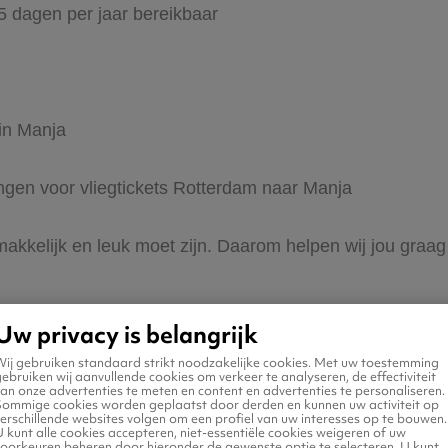
65 dagen per jaar bereikbaar
 in Manja
ingen voor vliegtickets Rotterdam naar Manja
 makkelijk en leuk moet zijn. Daarom helpen wij jou gra
Uw privacy is belangrijk
Wij gebruiken standaard strikt noodzakelijke cookies. Met uw toestemming
ebruiken wij aanvullende cookies om verkeer te analyseren, de effectiviteit
an onze advertenties te meten en content en advertenties te personaliseren.
Sommige cookies worden geplaatst door derden en kunnen uw activiteit op
erschillende websites volgen om een profiel van uw interesses op te bouwen.
n naar Manja
 kunt alle cookies accepteren, niet-essentiële cookies weigeren of uw
voorkeuren beheren door hieronder de gewenste optie te selecteren. U kunt