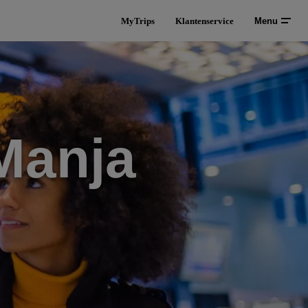
MyTrips
Klantenservice
Menu
Manja