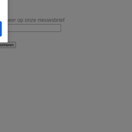
onneer op onze nieuwsbrief
onneren