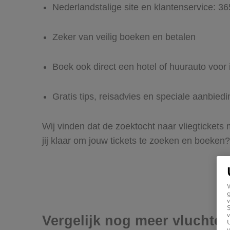
Nederlandstalige site en klantenservice: 3
Zeker van veilig boeken en betalen
Boek ook direct een hotel of huurauto voor
Gratis tips, reisadvies en speciale aanbied
Wij vinden dat de zoektocht naar vliegtickets
jij klaar om jouw tickets te zoeken en boeken?
g
v
v
Vergelijk nog meer vluchte
U