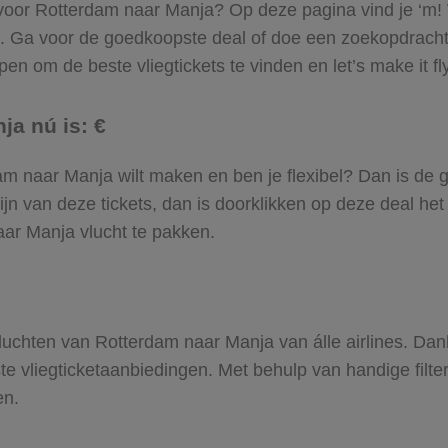
l voor Rotterdam naar Manja? Op deze pagina vind je ‘m! 
m. Ga voor de goedkoopste deal of doe een zoekopdrach
en om de beste vliegtickets te vinden en let’s make it fl
ja nú is: €
rdam naar Manja wilt maken en ben je flexibel? Dan is de 
jn van deze tickets, dan is doorklikken op deze deal het
naar Manja vlucht te pakken.
 vluchten van Rotterdam naar Manja van álle airlines. Da
ste vliegticketaanbiedingen. Met behulp van handige filte
en.