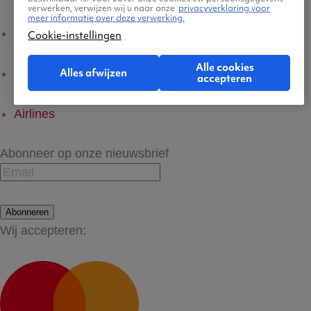
verwerken, verwijzen wij u naar onze
privacyverklaring voor
meer informatie over deze verwerking.
Hotels
Cookie-instellingen
Alle cookies
Alles afwijzen
Vlucht + hotel
accepteren
Airlines
Abonneer op onze nieuwsbrief
Abonneren
Wij accepteren: