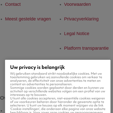
Contact
Voorwaarden
Meest gestelde vragen
Privacyverklaring
Legal Notice
Platform transparantie
Cookiebeleid
Uw privacy is belangrijk
Wij gebruiken standaard strikt noodzakelijke cookies. Met uw
Cookie-instellingen
toestemming gebruiken wij aanvullende cookies om verkeer te
analyseren, de effectiviteit van onze advertenties te meten en
content en advertenties te personaliseren.
Sommige cookies worden geplaatst door derden en kunnen uw
activiteit op verschillende websites volgen om een profiel van uw
interesses op te bouwen.
Over ons
U kunt alle cookies accepteren, niet-essentiële cookies weigeren
of uw voorkeuren beheren door hieronder de gewenste optie te
selecteren. U kunt uw keuzes op elk moment wijzigen via de link
‘Cookie-instellingen’, die onderaan elke pagina van onze website
Vluchten
beschikbaar is. Voor zover onze cookies uw persoonsgegevens