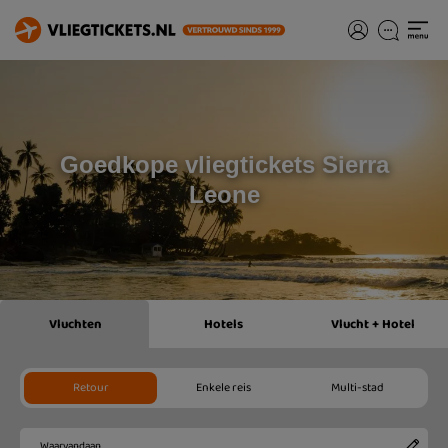
Goedkope vliegtickets Sierra
Leone