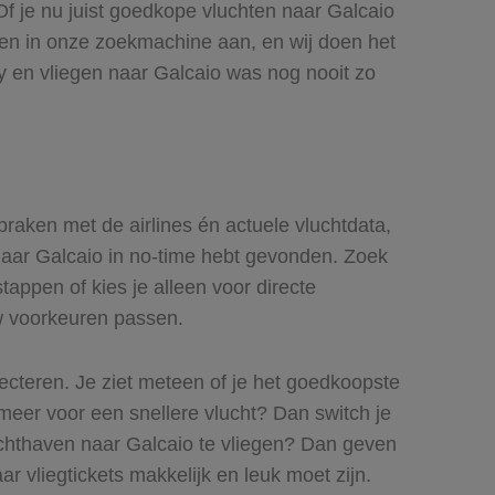
 Of je nu juist goedkope vluchten naar Galcaio
euren in onze zoekmachine aan, en wij doen het
ly en vliegen naar Galcaio was nog nooit zo
spraken met de airlines én actuele vluchtdata,
s naar Galcaio in no-time hebt gevonden. Zoek
stappen of kies je alleen voor directe
uw voorkeuren passen.
lecteren. Je ziet meteen of je het goedkoopste
s meer voor een snellere vlucht? Dan switch je
uchthaven naar Galcaio te vliegen? Dan geven
ar vliegtickets makkelijk en leuk moet zijn.