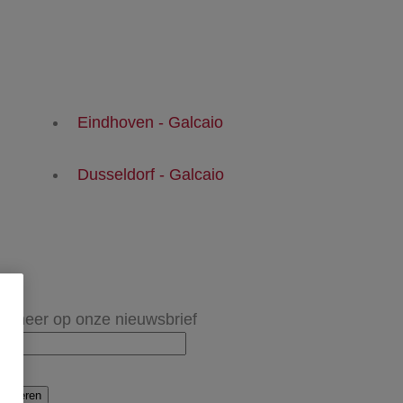
Eindhoven - Galcaio
Dusseldorf - Galcaio
onneer op onze nieuwsbrief
onneren