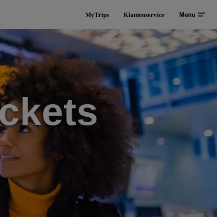
MyTrips
Klantenservice
Menu
ckets