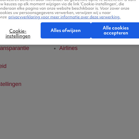
w keuzes op elk moment wijzigen via de link ‘Cookie-instellingen’, die
onderaan elke pagina van onze website beschikbaar is. Voor zover onze
klaring
Hotels
cookies uw persoonsgegevens verwerken, verwijzen wij u naar
onze
privacyverklaring voor meer informatie over deze verwerking.
Alle cookies
ice
Vlucht + hotel
Alles afwijzen
Cookie-
accepteren
instellingen
ransparantie
Airlines
eid
tellingen