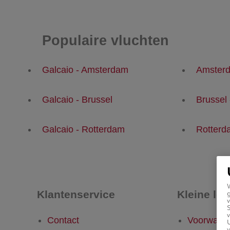
Populaire vluchten
Galcaio - Amsterdam
Amsterd
Galcaio - Brussel
Brussel 
Galcaio - Rotterdam
Rotterd
Klantenservice
Kleine let
g
v
v
Contact
Voorwaar
U