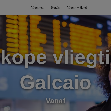
Vluchten
Hotels
Vlucht + Hotel
kope vliegti
Galcaio
Vanaf