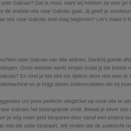
s voor Galcaio? Dat is mooi, want wij hebben ze voor je!
oor de snelste reis naar Galcaio gaat. Jij geeft je voork
uw reis naar Galcaio snel mag beginnen? Let’s make it f
vluchten naar Galcaio van álle airlines. Dankzij goede af
iedingen. Onze website werkt simpel zodat jij die ticket
 Galcaio? En vind je het oké om tijdens deze reis over te 
zoekmachine en je krijgt alleen zoekresultaten die bij jo
ggesties om jouw perfecte vliegticket op onze site te se
aar Galcaio het belangrijkste vindt. Betaal je liever iet
 Kun je nóg meer geld besparen door vanaf een andere l
 je met die optie bespaart. Wij vinden dat de zoektocht na