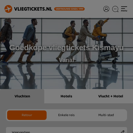
Goedkope vliegtickets Kismayu
Vanaf