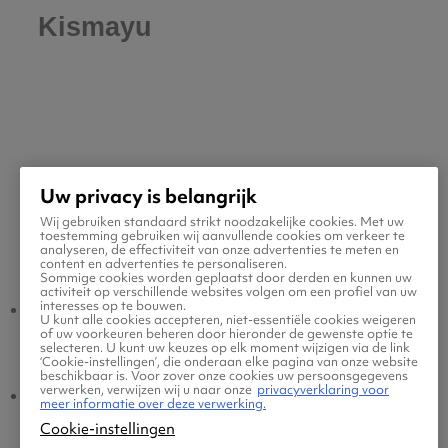
Kismayu
Uw privacy is belangrijk
Wij gebruiken standaard strikt noodzakelijke cookies. Met uw
toestemming gebruiken wij aanvullende cookies om verkeer te
Populaire vluchten
analyseren, de effectiviteit van onze advertenties te meten en
content en advertenties te personaliseren.
Sommige cookies worden geplaatst door derden en kunnen uw
activiteit op verschillende websites volgen om een profiel van uw
interesses op te bouwen.
Kismayu - Amsterdam
Amsterdam -
U kunt alle cookies accepteren, niet-essentiële cookies weigeren
of uw voorkeuren beheren door hieronder de gewenste optie te
Kismayu
selecteren. U kunt uw keuzes op elk moment wijzigen via de link
‘Cookie-instellingen’, die onderaan elke pagina van onze website
beschikbaar is. Voor zover onze cookies uw persoonsgegevens
verwerken, verwijzen wij u naar onze
privacyverklaring voor
Kismayu - Eindhoven
Eindhoven - Kismayu
meer informatie over deze verwerking.
Cookie-instellingen