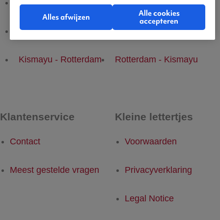
Kismayu - Brussel
Brussel - Kismayu
Alle cookies
Alles afwijzen
accepteren
Kismayu - Dusseldorf
Dusseldorf - Kismayu
Kismayu - Rotterdam
Rotterdam - Kismayu
Klantenservice
Kleine lettertjes
Contact
Voorwaarden
Meest gestelde vragen
Privacyverklaring
Legal Notice