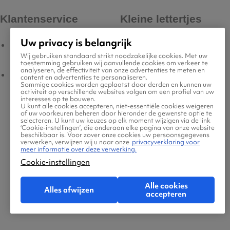
Klantenservice
Kleine lettertjes
Uw privacy is belangrijk
Contact
Voorwaarden
Wij gebruiken standaard strikt noodzakelijke cookies. Met uw
toestemming gebruiken wij aanvullende cookies om verkeer te
analyseren, de effectiviteit van onze advertenties te meten en
Meest gestelde vragen
Privacyverklaring
content en advertenties te personaliseren.
Sommige cookies worden geplaatst door derden en kunnen uw
activiteit op verschillende websites volgen om een profiel van uw
interesses op te bouwen.
Legal Notice
U kunt alle cookies accepteren, niet-essentiële cookies weigeren
of uw voorkeuren beheren door hieronder de gewenste optie te
selecteren. U kunt uw keuzes op elk moment wijzigen via de link
‘Cookie-instellingen’, die onderaan elke pagina van onze website
Platform transparantie
beschikbaar is. Voor zover onze cookies uw persoonsgegevens
verwerken, verwijzen wij u naar onze
privacyverklaring voor
meer informatie over deze verwerking.
Cookie-instellingen
Cookiebeleid
Alle cookies
Alles afwijzen
Cookie-instellingen
accepteren