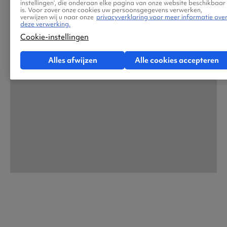
instellingen’, die onderaan elke pagina van onze website beschikbaar
is. Voor zover onze cookies uw persoonsgegevens verwerken,
verwijzen wij u naar onze
privacyverklaring voor meer informatie ove
deze verwerking.
Cookie-instellingen
Alles afwijzen
Alle cookies accepteren