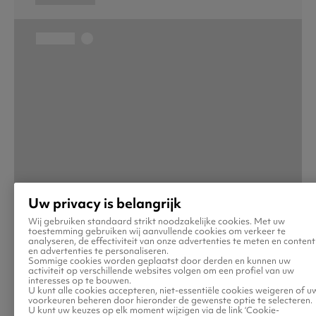
Uw privacy is belangrijk
Wij gebruiken standaard strikt noodzakelijke cookies. Met uw
toestemming gebruiken wij aanvullende cookies om verkeer te
analyseren, de effectiviteit van onze advertenties te meten en content
en advertenties te personaliseren.
Sommige cookies worden geplaatst door derden en kunnen uw
activiteit op verschillende websites volgen om een profiel van uw
interesses op te bouwen.
U kunt alle cookies accepteren, niet-essentiële cookies weigeren of u
voorkeuren beheren door hieronder de gewenste optie te selecteren.
U kunt uw keuzes op elk moment wijzigen via de link ‘Cookie-