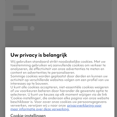
Uw privacy is belangrijk
Wij gebruiken standaard strikt noodzakelijke cookies. Met uw
toestemming gebruiken wij aanvullende cookies om verkeer te
analyseren, de effectiviteit van onze advertenties te meten en
content en advertenties te personaliseren.
Sommige cookies worden geplaatst door derden en kunnen uw
activiteit op verschillende websites volgen om een profiel van uw
interesses op te bouwen.
U kunt alle cookies accepteren, niet-essentiële cookies weigeren
of uw voorkeuren beheren door hieronder de gewenste optie te
selecteren. U kunt uw keuzes op elk moment wijzigen via de link
‘Cookie-instellingen’, die onderaan elke pagina van onze website
beschikbaar is. Voor zover onze cookies uw persoonsgegevens
verwerken, verwijzen wij u naar onze
privacyverklaring voor
meer informatie over deze verwerking.
Cookie-instellingen