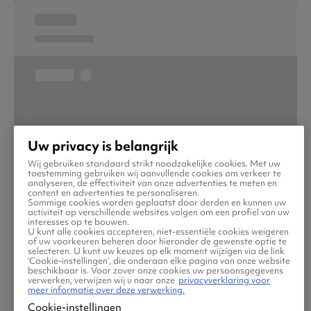
Uw privacy is belangrijk
Wij gebruiken standaard strikt noodzakelijke cookies. Met uw
toestemming gebruiken wij aanvullende cookies om verkeer te
analyseren, de effectiviteit van onze advertenties te meten en
content en advertenties te personaliseren.
Sommige cookies worden geplaatst door derden en kunnen uw
activiteit op verschillende websites volgen om een profiel van uw
interesses op te bouwen.
U kunt alle cookies accepteren, niet-essentiële cookies weigeren
of uw voorkeuren beheren door hieronder de gewenste optie te
selecteren. U kunt uw keuzes op elk moment wijzigen via de link
‘Cookie-instellingen’, die onderaan elke pagina van onze website
beschikbaar is. Voor zover onze cookies uw persoonsgegevens
verwerken, verwijzen wij u naar onze
privacyverklaring voor
meer informatie over deze verwerking.
Cookie-instellingen