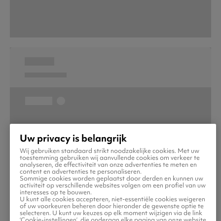
Uw privacy is belangrijk
Wij gebruiken standaard strikt noodzakelijke cookies. Met uw
toestemming gebruiken wij aanvullende cookies om verkeer te
analyseren, de effectiviteit van onze advertenties te meten en
content en advertenties te personaliseren.
Sommige cookies worden geplaatst door derden en kunnen uw
activiteit op verschillende websites volgen om een profiel van uw
interesses op te bouwen.
U kunt alle cookies accepteren, niet-essentiële cookies weigeren
of uw voorkeuren beheren door hieronder de gewenste optie te
selecteren. U kunt uw keuzes op elk moment wijzigen via de link
‘Cookie-instellingen’, die onderaan elke pagina van onze website