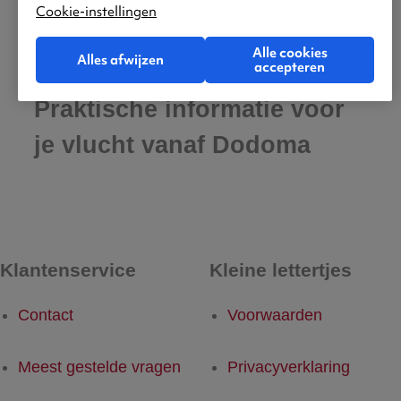
Cookie-instellingen
Alle cookies
Alles afwijzen
accepteren
Praktische informatie voor
je vlucht vanaf Dodoma
Klantenservice
Kleine lettertjes
Contact
Voorwaarden
Meest gestelde vragen
Privacyverklaring