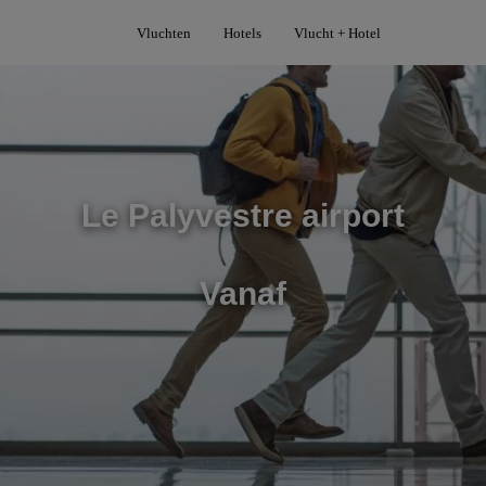
Vluchten
Hotels
Vlucht + Hotel
Le Palyvestre airport
Vanaf