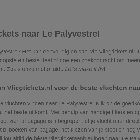
ickets naar Le Palyvestre!
lyvestre? Het kan eenvoudig en snel via Vliegtickets.nl! 
koopste en beste deal of doe een zoekopdracht om meerd
en. Zoals onze motto luidt:
Let’s make it fly
!
 Vliegtickets.nl voor de beste vluchten naa
pe vluchten vinden naar Le Palyvestre. Klik op de goedko
et beste uitkomt. Met behulp van handige filters en opt
ct zien of bagage is inbegrepen, of je vlucht naar direct 
het bijboeken van bagage, het kiezen van je stoel en no
j jou altijd de béste vliegticketaanbiedingen naar Le Pal