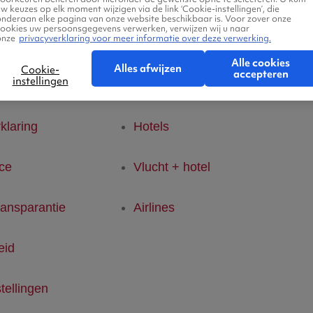
w keuzes op elk moment wijzigen via de link ‘Cookie-instellingen’, die
onderaan elke pagina van onze website beschikbaar is. Voor zover onze
cookies uw persoonsgegevens verwerken, verwijzen wij u naar
Ab
onze
privacyverklaring voor meer informatie over deze verwerking.
tertjes
Over ons
Alle cookies
Alles afwijzen
Cookie-
accepteren
instellingen
den
Vluchten
Ab
klaring
Hotels
ice
Vlucht + hotel
ransparantie
Airlines
eid
tellingen