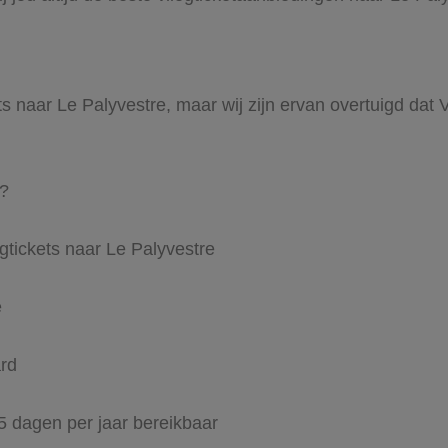
ts naar Le Palyvestre, maar wij zijn ervan overtuigd dat Vl
l?
gtickets naar Le Palyvestre
e
ard
65 dagen per jaar bereikbaar