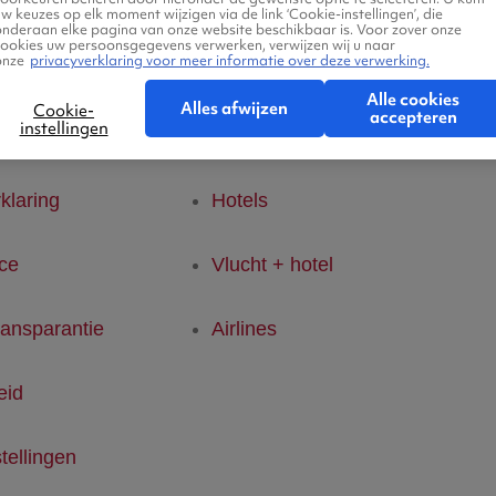
w keuzes op elk moment wijzigen via de link ‘Cookie-instellingen’, die
onderaan elke pagina van onze website beschikbaar is. Voor zover onze
cookies uw persoonsgegevens verwerken, verwijzen wij u naar
Ab
onze
privacyverklaring voor meer informatie over deze verwerking.
tertjes
Over ons
Alle cookies
Alles afwijzen
Cookie-
accepteren
instellingen
den
Vluchten
Ab
klaring
Hotels
ice
Vlucht + hotel
ransparantie
Airlines
eid
tellingen