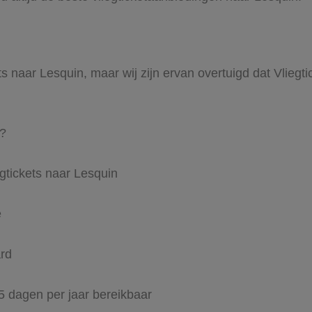
ts naar Lesquin, maar wij zijn ervan overtuigd dat Vliegti
l?
egtickets naar Lesquin
e
ard
65 dagen per jaar bereikbaar