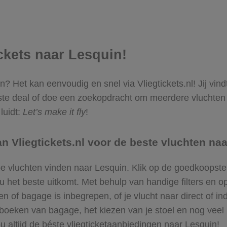
ickets naar Lesquin!
in? Het kan eenvoudig en snel via Vliegtickets.nl! Jij vi
te deal of doe een zoekopdracht om meerdere vluchten t
luidt:
Let’s make it fly
!
 Vliegtickets.nl voor de beste vluchten na
pe vluchten vinden naar Lesquin. Klik op de goedkoopste
et beste uitkomt. Met behulp van handige filters en opt
n of bagage is inbegrepen, of je vlucht naar direct of in
bijboeken van bagage, het kiezen van je stoel en nog ve
ou altijd de béste vliegticketaanbiedingen naar Lesquin!