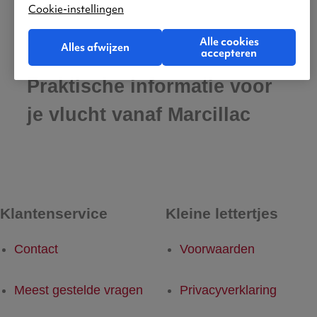
Cookie-instellingen
Alle cookies
Alles afwijzen
accepteren
Praktische informatie voor
je vlucht vanaf Marcillac
Klantenservice
Kleine lettertjes
Contact
Voorwaarden
Meest gestelde vragen
Privacyverklaring