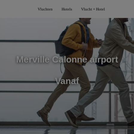
Vluchten
Hotels
Vlucht + Hotel
Merville Calonne airport
Vanaf