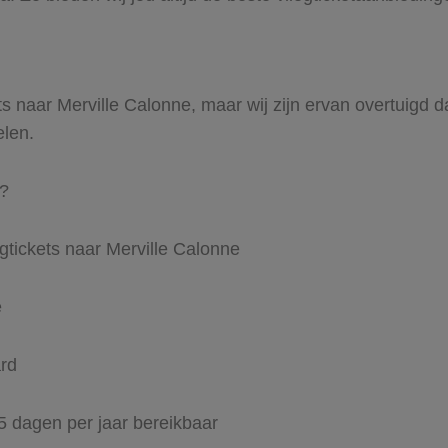
ts naar Merville Calonne, maar wij zijn ervan overtuigd dat
elen.
l?
gtickets naar Merville Calonne
e
ard
65 dagen per jaar bereikbaar