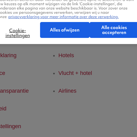
w keuzes op elk moment wijzigen via de link ‘Cookie-instellingen’, die
onderaan elke pagina van onze website beschikbaar is. Voor zover onze
cookies uw persoonsgegevens verwerken, verwijzen wij u naar
Ab
onze
privacyverklaring voor meer informatie over deze verwerking.
tertjes
Over ons
Alle cookies
Alles afwijzen
Cookie-
accepteren
instellingen
den
Vluchten
Ab
klaring
Hotels
ice
Vlucht + hotel
ransparantie
Airlines
eid
tellingen