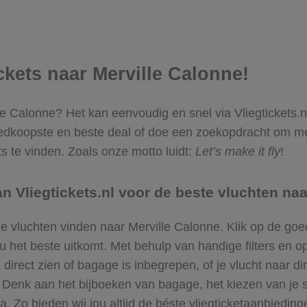
ickets naar Merville Calonne!
lle Calonne? Het kan eenvoudig en snel via Vliegtickets.n
edkoopste en beste deal of doe een zoekopdracht om me
s te vinden. Zoals onze motto luidt:
Let’s make it fly
!
 Vliegtickets.nl voor de beste vluchten naa
pe vluchten vinden naar Merville Calonne. Klik op de go
et beste uitkomt. Met behulp van handige filters en opt
irect zien of bagage is inbegrepen, of je vlucht naar dire
n. Denk aan het bijboeken van bagage, het kiezen van je
a. Zo bieden wij jou altijd de béste vliegticketaanbiedin