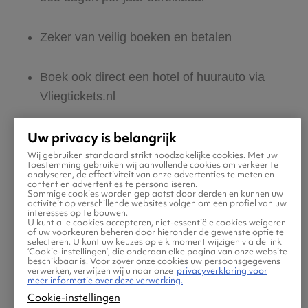
Zeker van veilig boeken en betalen
Boek ook direct een hotel of huurauto via
Vliegtickets.nl
Uw privacy is belangrijk
Gratis tips, reisadvies en speciale
aanbiedingen voor vliegtickets naar Multan
Wij gebruiken standaard strikt noodzakelijke cookies. Met uw
toestemming gebruiken wij aanvullende cookies om verkeer te
analyseren, de effectiviteit van onze advertenties te meten en
content en advertenties te personaliseren.
Sommige cookies worden geplaatst door derden en kunnen uw
Jouw zoektocht naar vliegtickets moet
activiteit op verschillende websites volgen om een profiel van uw
interesses op te bouwen.
makkelijk én leuk zijn. Daarom helpen wij jou
U kunt alle cookies accepteren, niet-essentiële cookies weigeren
of uw voorkeuren beheren door hieronder de gewenste optie te
maar al te graag met de reis naar Multan! Ben
selecteren. U kunt uw keuzes op elk moment wijzigen via de link
‘Cookie-instellingen’, die onderaan elke pagina van onze website
jij klaar om jouw tickets te zoeken en boeken?
beschikbaar is. Voor zover onze cookies uw persoonsgegevens
verwerken, verwijzen wij u naar onze
privacyverklaring voor
meer informatie over deze verwerking.
Cookie-instellingen