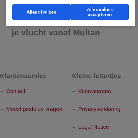
Alle cookies
Alles afwijzen
accepteren
Praktische informatie voor
je vlucht vanaf Multan
Klantenservice
Kleine lettertjes
Contact
Voorwaarden
Meest gestelde vragen
Privacyverklaring
Legal Notice