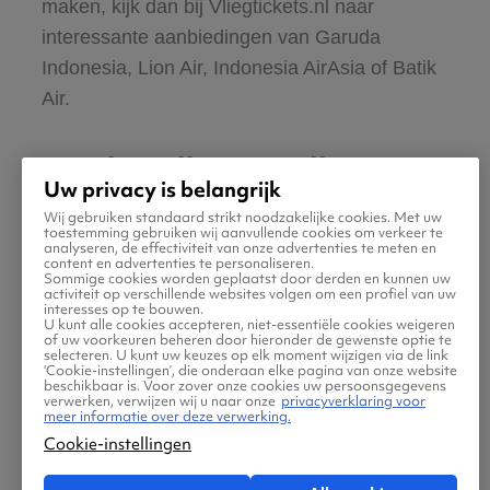
maken, kijk dan bij Vliegtickets.nl naar
interessante aanbiedingen van Garuda
Indonesia, Lion Air, Indonesia AirAsia of Batik
Air.
Hoe kom ik van Bali
Uw privacy is belangrijk
Airport naar het centrum?
Wij gebruiken standaard strikt noodzakelijke cookies. Met uw
toestemming gebruiken wij aanvullende cookies om verkeer te
analyseren, de effectiviteit van onze advertenties te meten en
content en advertenties te personaliseren.
Op Ngurah Rai International Airport haal je
Sommige cookies worden geplaatst door derden en kunnen uw
activiteit op verschillende websites volgen om een profiel van uw
jouw huurauto bij een van de vele
interesses op te bouwen.
U kunt alle cookies accepteren, niet-essentiële cookies weigeren
autoverhuurbedrijven die alle een kiosk in de
of uw voorkeuren beheren door hieronder de gewenste optie te
selecteren. U kunt uw keuzes op elk moment wijzigen via de link
internationale terminal hebben. Van te voren
‘Cookie-instellingen’, die onderaan elke pagina van onze website
beschikbaar is. Voor zover onze cookies uw persoonsgegevens
kan je je huurauto online reserveren bij
verwerken, verwijzen wij u naar onze
privacyverklaring voor
meer informatie over deze verwerking.
Rentalcars of regel het via onze
Cookie-instellingen
klantenservice bij Sunny Cars. Hou er wel
rekening mee dat je in Indonesië aan de