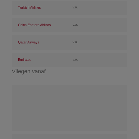
v.a.
Turkish Airlines
v.a.
China Eastern Airlines
v.a.
Qatar Airways
v.a.
Emirates
Vliegen vanaf