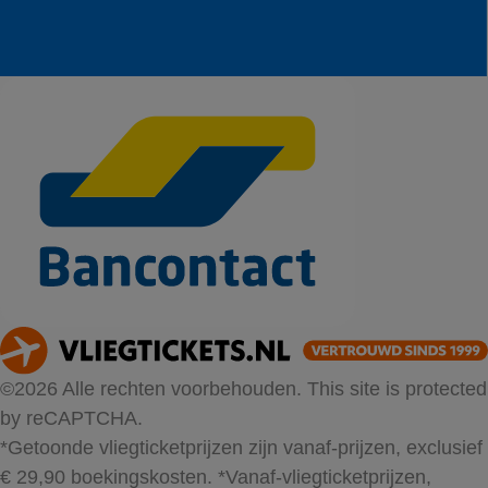
©2026 Alle rechten voorbehouden. This site is protected
by reCAPTCHA.
*Getoonde vliegticketprijzen zijn vanaf-prijzen, exclusief
€ 29,90 boekingskosten.
*Vanaf-vliegticketprijzen,