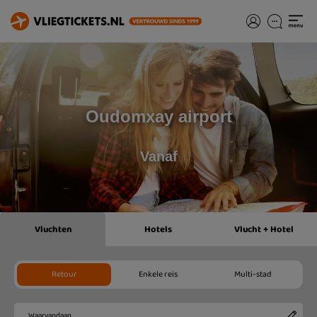
Oudomxay airport
Vanaf