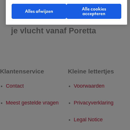
Alle cookies
Alles afwijzen
accepteren
Praktische informatie voor
je vlucht vanaf Poretta
Klantenservice
Kleine lettertjes
Contact
Voorwaarden
Meest gestelde vragen
Privacyverklaring
Legal Notice