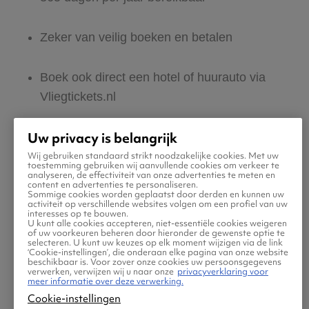
Zeker van veilig boeken en betalen
Boek ook direct een hotel of huurauto via
Vliegtickets.nl
Uw privacy is belangrijk
Gratis tips, reisadvies en speciale
aanbiedingen voor vliegtickets naar Poretta
Wij gebruiken standaard strikt noodzakelijke cookies. Met uw
toestemming gebruiken wij aanvullende cookies om verkeer te
analyseren, de effectiviteit van onze advertenties te meten en
content en advertenties te personaliseren.
Sommige cookies worden geplaatst door derden en kunnen uw
Jouw zoektocht naar vliegtickets moet
activiteit op verschillende websites volgen om een profiel van uw
interesses op te bouwen.
makkelijk én leuk zijn. Daarom helpen wij jou
U kunt alle cookies accepteren, niet-essentiële cookies weigeren
of uw voorkeuren beheren door hieronder de gewenste optie te
maar al te graag met de reis naar Poretta! Ben
selecteren. U kunt uw keuzes op elk moment wijzigen via de link
‘Cookie-instellingen’, die onderaan elke pagina van onze website
jij klaar om jouw tickets te zoeken en boeken?
beschikbaar is. Voor zover onze cookies uw persoonsgegevens
verwerken, verwijzen wij u naar onze
privacyverklaring voor
meer informatie over deze verwerking.
Cookie-instellingen