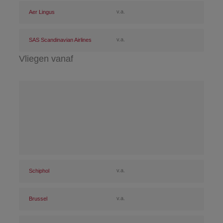
v.a.
Aer Lingus
v.a.
SAS Scandinavian Airlines
Vliegen vanaf
v.a.
Schiphol
v.a.
Brussel