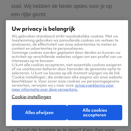
stad. Wij hebben de beste opties voor je op
een rijtje gezet:
Uw privacy is belangrijk
De meest goedkope manier om vanaf het
Wij gebruiken standaard strikt noodzakelijke cookies. Met uw
vliegveld Londen te bereiken is per bus. Er
toestemming gebruiken wij aanvullende cookies om verkeer te
analyseren, de effectiviteit van onze advertenties te meten en
zijn meerdere busmaatschappijen, maar de
content en advertenties te personaliseren.
Sommige cookies worden geplaatst door derden en kunnen uw
populairste is National Express. Deze bus
activiteit op verschillende websites volgen om een profiel van uw
interesses op te bouwen.
vertrekt iedere tien minuten tijdens piekuren
U kunt alle cookies accepteren, niet-essentiële cookies weigeren
of uw voorkeuren beheren door hieronder de gewenste optie te
naar het centrum van de stad. De bus doet
selecteren. U kunt uw keuzes op elk moment wijzigen via de link
‘Cookie-instellingen’, die onderaan elke pagina van onze website
er ongeveer een uur en drie kwartier over
beschikbaar is. Voor zover onze cookies uw persoonsgegevens
verwerken, verwijzen wij u naar onze
privacyverklaring voor
en wanneer je van te voren online boekt,
meer informatie over deze verwerking.
Cookie-instellingen
kost een enkeltje vijf pond. Koop je je
tickets ter plekke, dan koop je ze op het
Alle cookies
Alles afwijzen
vliegveld of bij de bushalte.
accepteren
Duurt de busreis je te lang? Kies dan voor