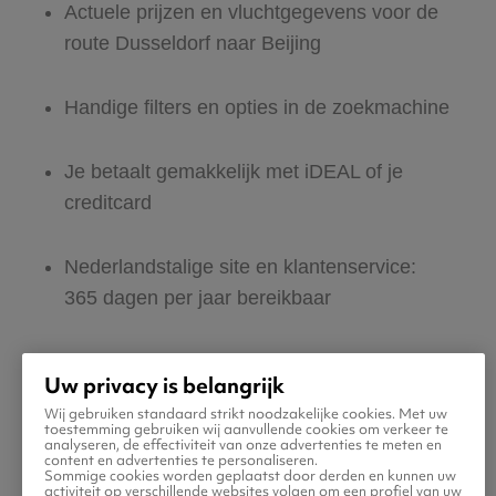
Actuele prijzen en vluchtgegevens voor de
route Dusseldorf naar Beijing
Handige filters en opties in de zoekmachine
Je betaalt gemakkelijk met iDEAL of je
creditcard
Nederlandstalige site en klantenservice:
365 dagen per jaar bereikbaar
Zeker van veilig boeken en betalen
Uw privacy is belangrijk
Wij gebruiken standaard strikt noodzakelijke cookies. Met uw
Boek ook direct een hotel of huurauto voor
toestemming gebruiken wij aanvullende cookies om verkeer te
analyseren, de effectiviteit van onze advertenties te meten en
in Beijing
content en advertenties te personaliseren.
Sommige cookies worden geplaatst door derden en kunnen uw
activiteit op verschillende websites volgen om een profiel van uw