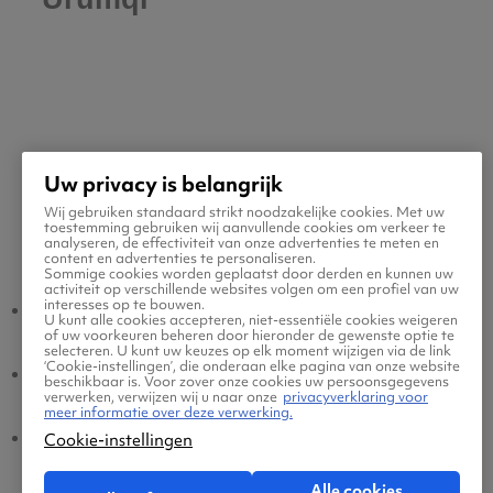
Uw privacy is belangrijk
Wij gebruiken standaard strikt noodzakelijke cookies. Met uw
toestemming gebruiken wij aanvullende cookies om verkeer te
Populaire vluchten
analyseren, de effectiviteit van onze advertenties te meten en
content en advertenties te personaliseren.
Sommige cookies worden geplaatst door derden en kunnen uw
activiteit op verschillende websites volgen om een profiel van uw
interesses op te bouwen.
Urumqi - Amsterdam
Amsterdam - Urumqi
U kunt alle cookies accepteren, niet-essentiële cookies weigeren
of uw voorkeuren beheren door hieronder de gewenste optie te
selecteren. U kunt uw keuzes op elk moment wijzigen via de link
‘Cookie-instellingen’, die onderaan elke pagina van onze website
Urumqi - Eindhoven
Eindhoven - Urumqi
beschikbaar is. Voor zover onze cookies uw persoonsgegevens
verwerken, verwijzen wij u naar onze
privacyverklaring voor
meer informatie over deze verwerking.
Urumqi - Brussel
Brussel - Urumqi
Cookie-instellingen
Alle cookies