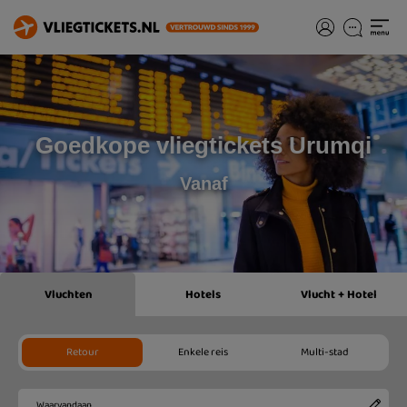
Goedkope vliegtickets Urumqi
Vanaf