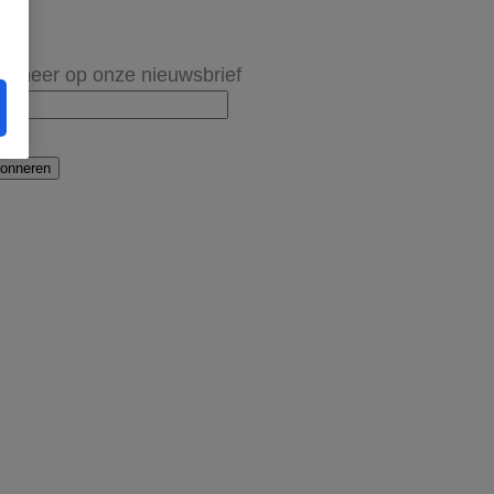
onneer op onze nieuwsbrief
onneren