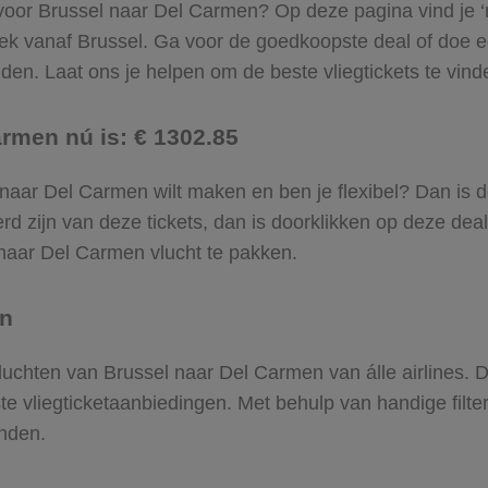
 voor Brussel naar Del Carmen? Op deze pagina vind je ‘m!
ek vanaf Brussel. Ga voor de goedkoopste deal of doe 
en. Laat ons je helpen om de beste vliegtickets te vinden
armen nú is: € 1302.85
el naar Del Carmen wilt maken en ben je flexibel? Dan is 
d zijn van deze tickets, dan is doorklikken op deze deal
l naar Del Carmen vlucht te pakken.
en
 vluchten van Brussel naar Del Carmen van álle airlines.
ste vliegticketaanbiedingen. Met behulp van handige filte
onden.