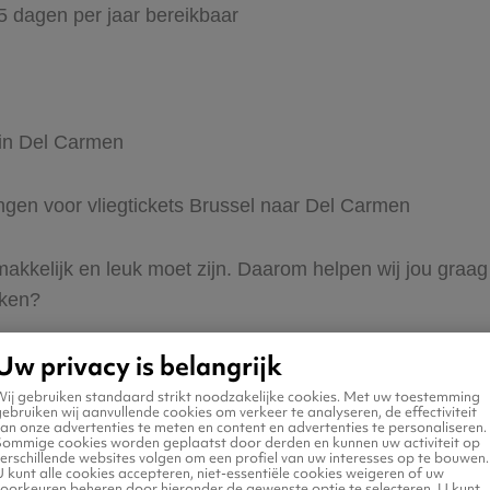
65 dagen per jaar bereikbaar
 in Del Carmen
ingen voor vliegtickets Brussel naar Del Carmen
 makkelijk en leuk moet zijn. Daarom helpen wij jou graa
eken?
Uw privacy is belangrijk
Wij gebruiken standaard strikt noodzakelijke cookies. Met uw toestemming
ebruiken wij aanvullende cookies om verkeer te analyseren, de effectiviteit
an onze advertenties te meten en content en advertenties te personaliseren.
Sommige cookies worden geplaatst door derden en kunnen uw activiteit op
erschillende websites volgen om een profiel van uw interesses op te bouwen.
n naar Del Carmen
 kunt alle cookies accepteren, niet-essentiële cookies weigeren of uw
voorkeuren beheren door hieronder de gewenste optie te selecteren. U kunt