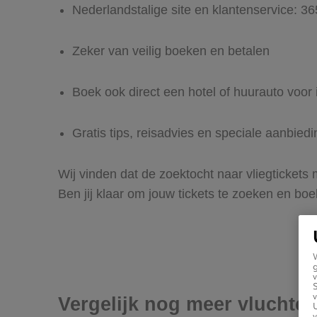
Nederlandstalige site en klantenservice: 3
Zeker van veilig boeken en betalen
Boek ook direct een hotel of huurauto voor
Gratis tips, reisadvies en speciale aanbied
Wij vinden dat de zoektocht naar vliegtickets
Ben jij klaar om jouw tickets te zoeken en bo
g
v
v
Vergelijk nog meer vluchte
U